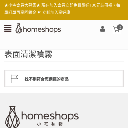
★小宅會員大募集★ 現在加入會員立即免費贈送100元註冊禮，每
筆訂單再享回饋金 ☛
立即加入享好康
0
登
入/
註
表面清潔噴霧
冊
找不到符合您選擇的商品