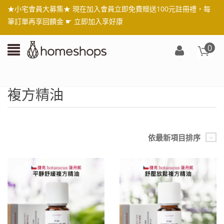
★小宅會員大募集★ 現在加入會員立即免費贈送100元註冊禮，每
筆訂單再享回饋金 ☛
立即加入享好康
0
登
入/
註
複方精油
冊
依最新項目排序