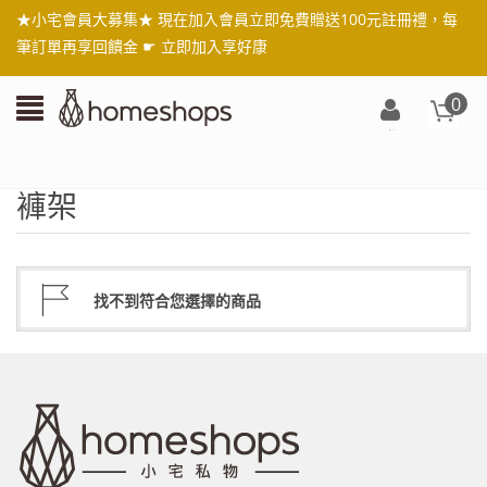
★小宅會員大募集★ 現在加入會員立即免費贈送100元註冊禮，每
筆訂單再享回饋金 ☛
立即加入享好康
0
登
入/
註
褲架
冊
找不到符合您選擇的商品