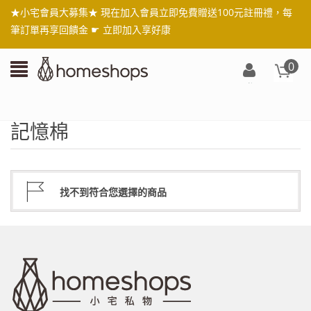
★小宅會員大募集★ 現在加入會員立即免費贈送100元註冊禮，每
筆訂單再享回饋金 ☛
立即加入享好康
0
登
入/
註
記憶棉
冊
找不到符合您選擇的商品