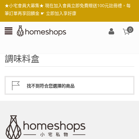
★小宅會員大募集★ 現在加入會員立即免費贈送100元註冊禮，每
筆訂單再享回饋金 ☛
立即加入享好康
0
登
入/
註
調味料盒
冊
找不到符合您選擇的商品