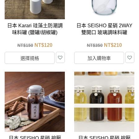
日本 Karari 珪藻土防潮調
日本 SEISHO 星硝 2WAY
味料罐 (鹽罐/胡椒罐)
雙開口 玻璃調味料罐
320ml (附匙)
NT$
120
NT$
210
NT$
150
NT$
350
選擇規格
加入購物車
日本 SEISHO 星硝 按壓
日本 SEISHO 星硝 按壓