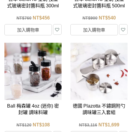
式玻璃密封醬料瓶 300ml
式玻璃密封醬料瓶 500ml
NT$
456
NT$
540
NT$
760
NT$
900
加入購物車
加入購物車
Ball 梅森罐 4oz (迷你) 密
德國 Plazotta 不鏽鋼附勺
封罐 調味料罐
調味罐三入套組
NT$
108
NT$
1,699
NT$
120
NT$
3,116