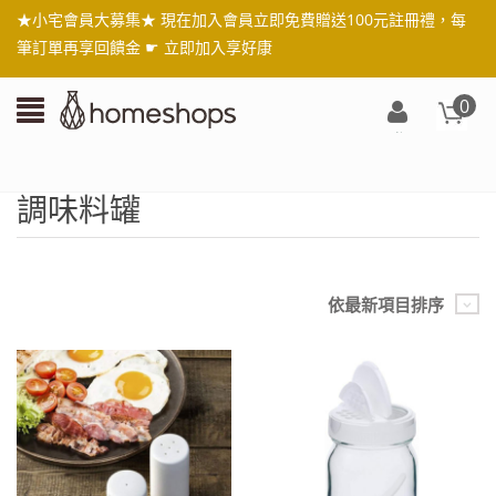
★小宅會員大募集★ 現在加入會員立即免費贈送100元註冊禮，每
筆訂單再享回饋金 ☛
立即加入享好康
0
登
入/
註
調味料罐
冊
依最新項目排序