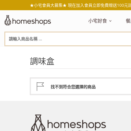
★小宅會員大募集★ 現在加入會員立即免費贈送100元
小宅好食
餐
主題嚴選
主
新品搶先看
NEW!
新
美食自由配 任2件95折
人
調味盒
年節送禮禮盒
百
素食主義
日
無麥麩飲食
天
生酮飲食專區
品
找不到符合您選擇的商品
低糖低卡
質
健康小零嘴
減
台灣在地食材
水
國外進口食材
水
即期惜福良品