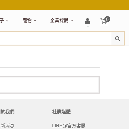
0
子
寵物
企業採購
登
水
題嚴選
居家收納
穿搭配件
主題嚴選
清潔洗沐
企業採購
母嬰清潔保養
運動健身
狗狗專區
玩具天地
入/
品牌總覽
註
品搶先看
收納盒／籃
衣著服飾
NEW!
新品搶先看
沐浴用品
NEW!
孕期保養
瑜珈墊
啃咬系列
固齒器
冊
月禮盒
收納箱
飾品配件
寵物露營
髮品
沐浴護理
瑜珈舖巾
狗狗玩具
玩具收納
期保養禮盒
收納袋
包包提袋
節慶主題玩具
兒童浴巾/浴袍
運動水瓶
狗狗居家
媽咪口袋清單
收納櫃
狗狗營養保健
美妝品牌精選
然有機無毒玩具
衣物收納
沐浴美容
保養
衛浴收納
狗狗外出
出必備
旅遊
寶寶睡覺
休閒戶外品牌精選
親子
噴霧
童雨鞋
旅行隨身
安撫巾
衛浴用品
寶旅行
旅行收納
關於我們
社群媒體
浴巾／毛巾
地毯／地墊
最新消息
LINE@官方客服