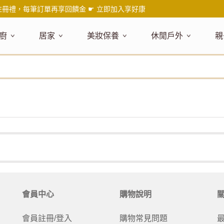
註冊禮，每筆訂單再享回饋金 ☛
立即加入享好康
廚
居家
美妝保養
休閒戶外
親
題嚴選
健康食材
主題嚴選
主題嚴選
料理工具
嚴選食品
居家清潔
主題嚴選
美妝／香
餐桌食器
主
品搶先看
油品
NEW!
新品搶先看
NEW!
新品搶先看
刀具
蜂蜜
NEW!
衣物清潔
新品搶先看
彩妝
碗盤食器
NEW!
新
氣禮盒推薦
調味料
日本 今治毛巾
天然植萃保養
砧板
果醬
地板清潔
減塑隨行環保袋
香水
刀叉匙筷
彌
年經典梅森罐
沾拌醬
防疫專區
深層紓壓按摩
調理鍋盆
抹醬
廚房清潔
專業瑜珈品牌
研磨調味
孕
式和風食器
米／麵
天然驅蟲清潔劑
調理用具
堅果
浴廁清潔
露營野炊
托盤層架
孕
保養
個人護理
然木質餐廚
南北乾貨
英式治癒系香氛
烘焙用具
零食糖果
擦巾／抹布
野餐派對
酒類器具
天
臉部保養
口腔清潔
味咖啡
義大利麵醬
日系極簡風格
洗滌用具
沖泡飲品
垃圾／廚餘桶
茶器具
戶外活動
外
身體保養
手部保養
感保溫杯瓶
烘焙材料粉
北歐簡約家居
製冰用具
穀片 / 麥片
防護消毒
咖啡器具
芳療／按摩
野餐露營
體香膏／
兒
塑隨行綠生活
保健食品
精油／香氛
居家擺飾
防蚊用品
寶
會員中心
購物說明
壺杯瓶
食材收納
廚房收納
精油
造型時鐘
杯／玻璃杯
室內擴香
保鮮盒／便當盒
面紙盒套
冰箱收納
會員註冊/登入
購物常見問題