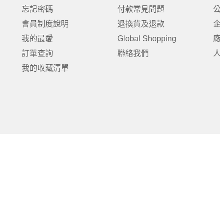
克杯
香氛蠟燭
玻璃密封罐
壁上型裝飾
杯盤架
忘記密碼
付款常見問題
啡杯
線香薰香
真空密封罐
調料架
會員制度說明
退換貨及退款
行杯
保鮮收納罐
鍋蓋架
我的最愛
Global Shopping
傢俱
寢具
溫杯／瓶
保鮮袋
碗盤瀝水
訂單查詢
聯絡我們
鞋櫃鞋架
床單被套
瓶／水壺
梅酒罐
刀具砧板
我的收藏清單
階梯／增高梯
枕芯枕套
器配件
封口保鮮用具
廚房收納
具
小家電
餐廚
底鍋
快煮壺
鍋
具配件