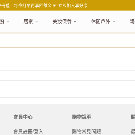
註冊禮，每筆訂單再享回饋金 ☛
立即加入享好康
廚
居家
美妝保養
休閒戶外
親
題嚴選
健康食材
主題嚴選
主題嚴選
料理工具
嚴選食品
居家清潔
主題嚴選
美妝／香
餐桌食器
主
品搶先看
油品
NEW!
新品搶先看
NEW!
新品搶先看
刀具
蜂蜜
NEW!
衣物清潔
新品搶先看
彩妝
碗盤食器
NEW!
新
氣禮盒推薦
調味料
日本 今治毛巾
天然植萃保養
砧板
果醬
地板清潔
減塑隨行環保袋
香水
刀叉匙筷
彌
年經典梅森罐
沾拌醬
防疫專區
深層紓壓按摩
調理鍋盆
抹醬
廚房清潔
專業瑜珈品牌
研磨調味
孕
式和風食器
米／麵
天然驅蟲清潔劑
調理用具
堅果
浴廁清潔
露營野炊
托盤層架
孕
保養
個人護理
然木質餐廚
南北乾貨
英式治癒系香氛
烘焙用具
零食糖果
擦巾／抹布
野餐派對
酒類器具
天
臉部保養
口腔清潔
味咖啡
義大利麵醬
日系極簡風格
洗滌用具
沖泡飲品
垃圾／廚餘桶
茶器具
戶外活動
外
身體保養
手部保養
感保溫杯瓶
烘焙材料粉
北歐簡約家居
製冰用具
穀片 / 麥片
防護消毒
咖啡器具
芳療／按摩
野餐露營
體香膏／
兒
塑隨行綠生活
保健食品
精油／香氛
居家擺飾
防蚊用品
寶
會員中心
購物說明
壺杯瓶
食材收納
廚房收納
精油
造型時鐘
杯／玻璃杯
室內擴香
保鮮盒／便當盒
面紙盒套
冰箱收納
會員註冊/登入
購物常見問題