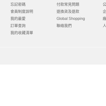
克杯
香氛蠟燭
玻璃密封罐
壁上型裝飾
杯盤架
忘記密碼
付款常見問題
啡杯
線香薰香
真空密封罐
調料架
會員制度說明
退換貨及退款
行杯
保鮮收納罐
鍋蓋架
我的最愛
Global Shopping
傢俱
寢具
溫杯／瓶
保鮮袋
碗盤瀝水
訂單查詢
聯絡我們
鞋櫃鞋架
床單被套
瓶／水壺
梅酒罐
刀具砧板
我的收藏清單
階梯／增高梯
枕芯枕套
器配件
封口保鮮用具
廚房收納
具
小家電
餐廚
底鍋
快煮壺
鍋
具配件