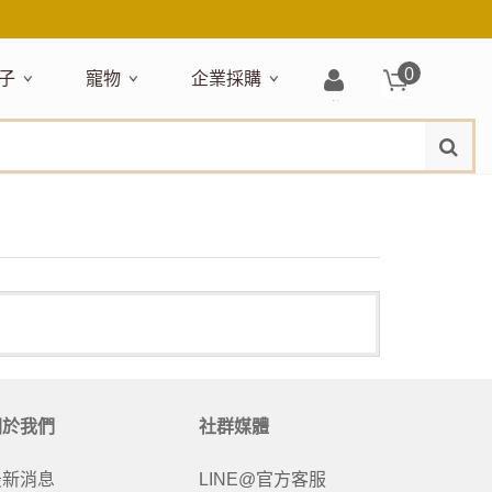
0
子
寵物
企業採購
登
水
題嚴選
居家收納
穿搭配件
主題嚴選
清潔洗沐
企業採購
母嬰清潔保養
運動健身
狗狗專區
玩具天地
入/
品牌總覽
註
品搶先看
收納盒／籃
衣著服飾
NEW!
新品搶先看
沐浴用品
NEW!
孕期保養
瑜珈墊
啃咬系列
固齒器
冊
月禮盒
收納箱
飾品配件
寵物露營
髮品
沐浴護理
瑜珈舖巾
狗狗玩具
玩具收納
期保養禮盒
收納袋
包包提袋
節慶主題玩具
兒童浴巾/浴袍
運動水瓶
狗狗居家
媽咪口袋清單
收納櫃
狗狗營養保健
美妝品牌精選
然有機無毒玩具
衣物收納
沐浴美容
保養
衛浴收納
狗狗外出
出必備
旅遊
寶寶睡覺
休閒戶外品牌精選
親子
噴霧
童雨鞋
旅行隨身
安撫巾
衛浴用品
寶旅行
旅行收納
關於我們
社群媒體
浴巾／毛巾
地毯／地墊
最新消息
LINE@官方客服