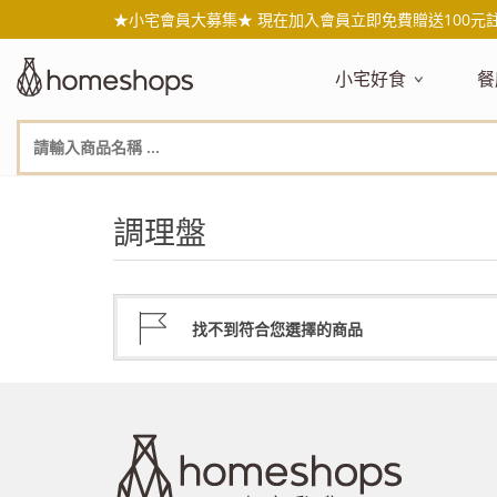
★小宅會員大募集★ 現在加入會員立即免費贈送100元
小宅好食
餐
主題嚴選
主
新品搶先看
NEW!
新
美食自由配 任2件95折
人
調理盤
年節送禮禮盒
百
素食主義
日
無麥麩飲食
天
生酮飲食專區
品
找不到符合您選擇的商品
低糖低卡
質
健康小零嘴
減
台灣在地食材
水
國外進口食材
水
即期惜福良品