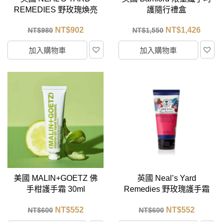
REMEDIES 野玫瑰煥亮
護隨行禮盒
禮盒
NT$
902
NT$
1,426
NT$
980
NT$
1,550
加入購物車
加入購物車
美國 MALIN+GOETZ 佛
英國 Neal’s Yard
手柑護手霜 30ml
Remedies 野玫瑰護手霜
50ml
NT$
552
NT$
552
NT$
600
NT$
600