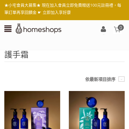
★小宅會員大募集★ 現在加入會員立即免費贈送100元註冊禮，每
筆訂單再享回饋金 ☛
立即加入享好康
0
登
入/
註
護手霜
冊
依最新項目排序