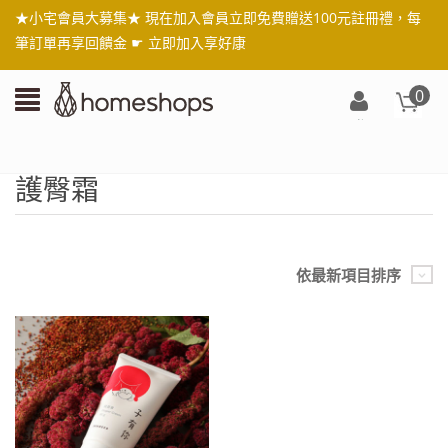
★小宅會員大募集★ 現在加入會員立即免費贈送100元註冊禮，每
筆訂單再享回饋金 ☛
立即加入享好康
0
登
入/
註
護臀霜
冊
依最新項目排序