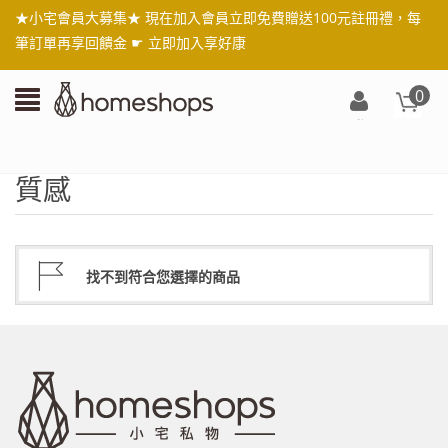
★小宅會員大募集★ 現在加入會員立即免費贈送100元註冊禮，每
筆訂單再享回饋金 ☛
立即加入享好康
0
登
入/
註
質感
冊
找不到符合您選擇的商品