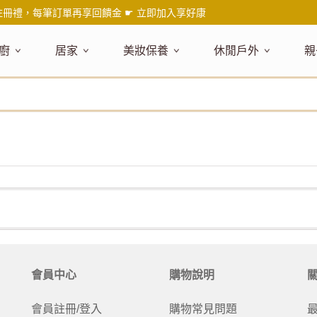
註冊禮，每筆訂單再享回饋金 ☛
立即加入享好康
廚
居家
美妝保養
休閒戶外
親
題嚴選
健康食材
主題嚴選
主題嚴選
料理工具
嚴選食品
居家清潔
主題嚴選
美妝／香
餐桌食器
主
品搶先看
油品
NEW!
新品搶先看
NEW!
新品搶先看
刀具
蜂蜜
NEW!
衣物清潔
新品搶先看
彩妝
碗盤食器
NEW!
新
氣禮盒推薦
調味料
日本 今治毛巾
天然植萃保養
砧板
果醬
地板清潔
減塑隨行環保袋
香水
刀叉匙筷
彌
年經典梅森罐
沾拌醬
防疫專區
深層紓壓按摩
調理鍋盆
抹醬
廚房清潔
專業瑜珈品牌
研磨調味
孕
式和風食器
米／麵
天然驅蟲清潔劑
調理用具
堅果
浴廁清潔
露營野炊
托盤層架
孕
保養
個人護理
然木質餐廚
南北乾貨
英式治癒系香氛
烘焙用具
零食糖果
擦巾／抹布
野餐派對
酒類器具
天
臉部保養
口腔清潔
味咖啡
義大利麵醬
日系極簡風格
洗滌用具
沖泡飲品
垃圾／廚餘桶
茶器具
戶外活動
外
身體保養
手部保養
感保溫杯瓶
烘焙材料粉
北歐簡約家居
製冰用具
穀片 / 麥片
防護消毒
咖啡器具
芳療／按摩
野餐露營
體香膏／
兒
塑隨行綠生活
保健食品
精油／香氛
居家擺飾
防蚊用品
寶
會員中心
購物說明
壺杯瓶
食材收納
廚房收納
精油
造型時鐘
杯／玻璃杯
室內擴香
保鮮盒／便當盒
面紙盒套
冰箱收納
會員註冊/登入
購物常見問題