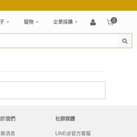
0
子
寵物
企業採購
登
水
題嚴選
居家收納
穿搭配件
主題嚴選
清潔洗沐
企業採購
母嬰清潔保養
運動健身
狗狗專區
玩具天地
入/
品牌總覽
註
品搶先看
收納盒／籃
衣著服飾
NEW!
新品搶先看
沐浴用品
NEW!
孕期保養
瑜珈墊
啃咬系列
固齒器
冊
月禮盒
收納箱
飾品配件
寵物露營
髮品
沐浴護理
瑜珈舖巾
狗狗玩具
玩具收納
期保養禮盒
收納袋
包包提袋
節慶主題玩具
兒童浴巾/浴袍
運動水瓶
狗狗居家
媽咪口袋清單
收納櫃
狗狗營養保健
美妝品牌精選
然有機無毒玩具
衣物收納
沐浴美容
保養
衛浴收納
狗狗外出
出必備
旅遊
寶寶睡覺
休閒戶外品牌精選
親子
噴霧
童雨鞋
旅行隨身
安撫巾
衛浴用品
寶旅行
旅行收納
關於我們
社群媒體
浴巾／毛巾
地毯／地墊
最新消息
LINE@官方客服