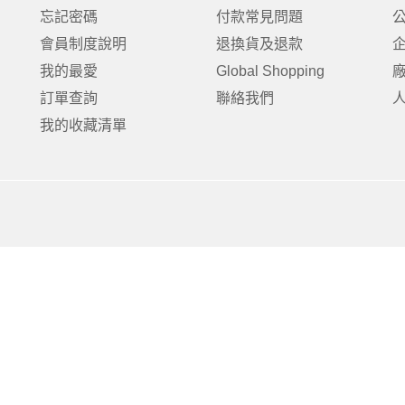
克杯
香氛蠟燭
玻璃密封罐
壁上型裝飾
杯盤架
忘記密碼
付款常見問題
啡杯
線香薰香
真空密封罐
調料架
會員制度說明
退換貨及退款
行杯
保鮮收納罐
鍋蓋架
我的最愛
Global Shopping
傢俱
寢具
溫杯／瓶
保鮮袋
碗盤瀝水
訂單查詢
聯絡我們
鞋櫃鞋架
床單被套
瓶／水壺
梅酒罐
刀具砧板
我的收藏清單
階梯／增高梯
枕芯枕套
器配件
封口保鮮用具
廚房收納
具
小家電
餐廚
底鍋
快煮壺
鍋
具配件