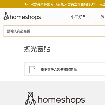
★小宅會員大募集★ 現在加入會員立即免費贈送100元
小宅好食
餐
主題嚴選
主
新品搶先看
NEW!
新
美食自由配 任2件95折
人
遮光窗貼
年節送禮禮盒
百
素食主義
日
無麥麩飲食
天
生酮飲食專區
品
找不到符合您選擇的商品
低糖低卡
質
健康小零嘴
減
台灣在地食材
水
國外進口食材
水
即期惜福良品