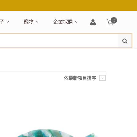
0
子
寵物
企業採購
登
水
題嚴選
居家收納
穿搭配件
主題嚴選
清潔洗沐
企業採購
母嬰清潔保養
運動健身
狗狗專區
玩具天地
入/
品牌總覽
註
品搶先看
收納盒／籃
衣著服飾
NEW!
新品搶先看
沐浴用品
NEW!
孕期保養
瑜珈墊
啃咬系列
固齒器
冊
月禮盒
收納箱
飾品配件
寵物露營
髮品
沐浴護理
瑜珈舖巾
狗狗玩具
玩具收納
期保養禮盒
收納袋
包包提袋
節慶主題玩具
兒童浴巾/浴袍
運動水瓶
狗狗居家
媽咪口袋清單
收納櫃
狗狗營養保健
美妝品牌精選
依最新項目排序
然有機無毒玩具
衣物收納
沐浴美容
保養
衛浴收納
狗狗外出
出必備
旅遊
寶寶睡覺
休閒戶外品牌精選
親子
噴霧
童雨鞋
旅行隨身
安撫巾
衛浴用品
寶旅行
旅行收納
浴巾／毛巾
地毯／地墊