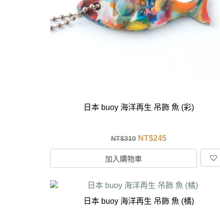
馬
咖
隨
保
水
杯
鍋
日本 buoy 海洋再生 吊飾 魚 (彩)
平
湯
NT$
245
NT$
310
鍋
加入購物車
日本 buoy 海洋再生 吊飾 魚 (橘)