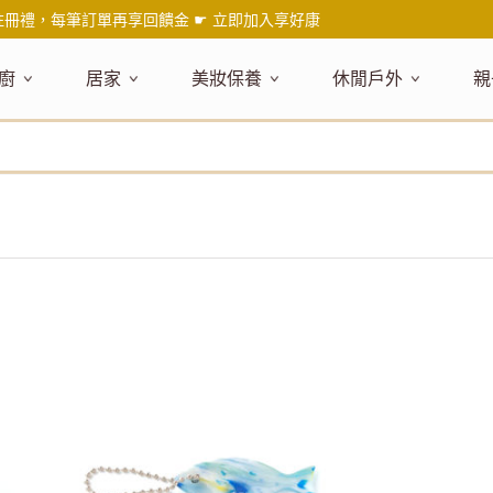
註冊禮，每筆訂單再享回饋金 ☛
立即加入享好康
廚
居家
美妝保養
休閒戶外
親
題嚴選
健康食材
主題嚴選
主題嚴選
料理工具
嚴選食品
居家清潔
主題嚴選
美妝／香
餐桌食器
主
品搶先看
油品
NEW!
新品搶先看
NEW!
新品搶先看
刀具
蜂蜜
NEW!
衣物清潔
新品搶先看
彩妝
碗盤食器
NEW!
新
氣禮盒推薦
調味料
日本 今治毛巾
天然植萃保養
砧板
果醬
地板清潔
減塑隨行環保袋
香水
刀叉匙筷
彌
年經典梅森罐
沾拌醬
防疫專區
深層紓壓按摩
調理鍋盆
抹醬
廚房清潔
專業瑜珈品牌
研磨調味
孕
式和風食器
米／麵
天然驅蟲清潔劑
調理用具
堅果
浴廁清潔
露營野炊
托盤層架
孕
保養
個人護理
然木質餐廚
南北乾貨
英式治癒系香氛
烘焙用具
零食糖果
擦巾／抹布
野餐派對
酒類器具
天
臉部保養
口腔清潔
味咖啡
義大利麵醬
日系極簡風格
洗滌用具
沖泡飲品
垃圾／廚餘桶
茶器具
戶外活動
外
身體保養
手部保養
感保溫杯瓶
烘焙材料粉
北歐簡約家居
製冰用具
穀片 / 麥片
防護消毒
咖啡器具
芳療／按摩
野餐露營
體香膏／
兒
塑隨行綠生活
保健食品
精油／香氛
居家擺飾
防蚊用品
寶
壺杯瓶
食材收納
廚房收納
精油
造型時鐘
杯／玻璃杯
室內擴香
保鮮盒／便當盒
面紙盒套
冰箱收納