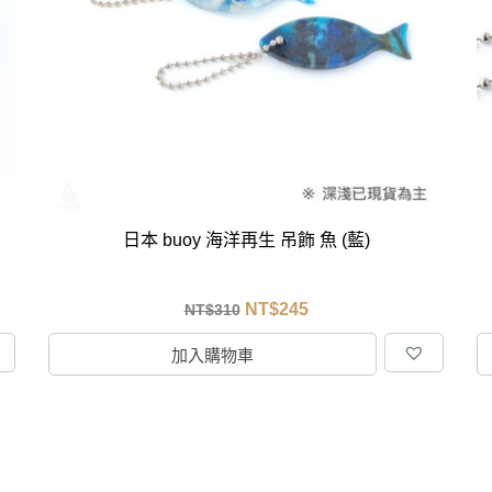
克杯
香氛蠟燭
玻璃密封罐
壁上型裝飾
杯盤架
啡杯
線香薰香
真空密封罐
調料架
行杯
保鮮收納罐
鍋蓋架
傢俱
寢具
溫杯／瓶
保鮮袋
碗盤瀝水
鞋櫃鞋架
床單被套
瓶／水壺
梅酒罐
刀具砧板
階梯／增高梯
枕芯枕套
器配件
封口保鮮用具
廚房收納
具
小家電
餐廚
日本 buoy 海洋再生 吊飾 魚 (藍)
底鍋
快煮壺
鍋
NT$
245
NT$
310
具配件
加入購物車