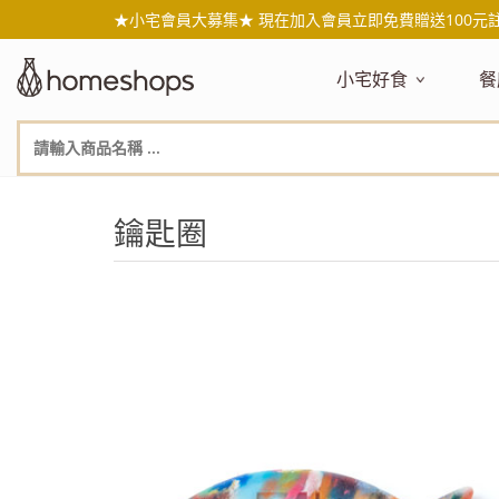
★小宅會員大募集★ 現在加入會員立即免費贈送100元
小宅好食
餐
主題嚴選
主
新品搶先看
NEW!
新
美食自由配 任2件95折
人
鑰匙圈
年節送禮禮盒
百
素食主義
日
無麥麩飲食
天
生酮飲食專區
品
低糖低卡
質
健康小零嘴
減
台灣在地食材
水
國外進口食材
水
即期惜福良品