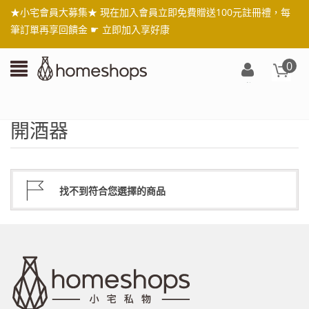
★小宅會員大募集★ 現在加入會員立即免費贈送100元註冊禮，每
筆訂單再享回饋金 ☛
立即加入享好康
0
登
入/
註
開酒器
冊
找不到符合您選擇的商品