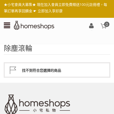
★小宅會員大募集★ 現在加入會員立即免費贈送100元註冊禮，每
筆訂單再享回饋金 ☛
立即加入享好康
0
登
入/
註
除塵滾輪
冊
找不到符合您選擇的商品