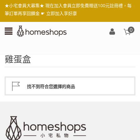
★小宅會員大募集★ 現在加入會員立即免費贈送100元註冊禮，每
筆訂單再享回饋金 ☛
立即加入享好康
0
登
入/
註
雞蛋盒
冊
找不到符合您選擇的商品