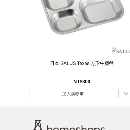
馬
咖
隨
保
水
杯
鍋
日本 SALUS Texas 方形午餐盤
平
湯
NT$
300
鍋
加入購物車