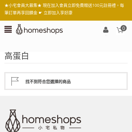
★小宅會員大募集★ 現在加入會員立即免費贈送100元註冊禮，每
筆訂單再享回饋金 ☛
立即加入享好康
0
登
入/
註
高蛋白
冊
找不到符合您選擇的商品