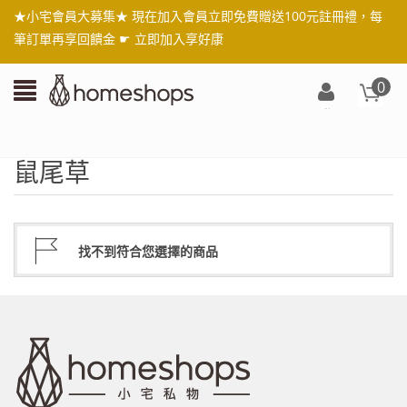
★小宅會員大募集★ 現在加入會員立即免費贈送100元註冊禮，每
筆訂單再享回饋金 ☛
立即加入享好康
0
登
入/
註
鼠尾草
冊
找不到符合您選擇的商品