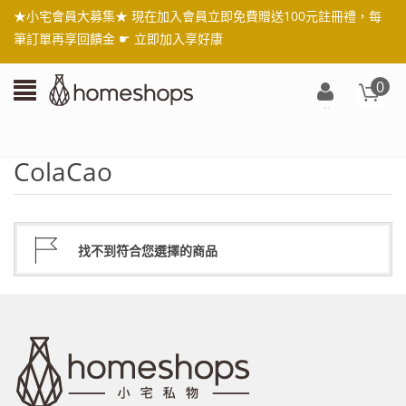
★小宅會員大募集★ 現在加入會員立即免費贈送100元註冊禮，每
筆訂單再享回饋金 ☛
立即加入享好康
0
登
入/
註
ColaCao
冊
找不到符合您選擇的商品