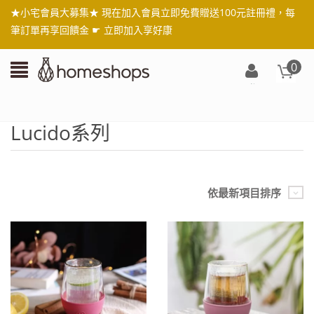
★小宅會員大募集★ 現在加入會員立即免費贈送100元註冊禮，每
筆訂單再享回饋金 ☛
立即加入享好康
0
登
入/
註
Lucido系列
冊
依最新項目排序