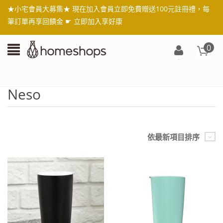
★小宅會員大募集★ 現在加入會員立即免費贈送100元註冊禮，每
筆訂單再享回饋金 ☛
立即加入享好康
0
登
入/
註
Neso
冊
依最新項目排序