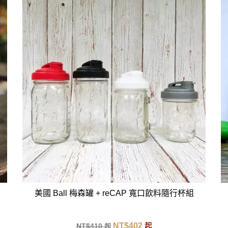
美國 Ball 梅森罐 + reCAP 寬口飲料隨行杯組
NT$
402
NT$
410
起
起