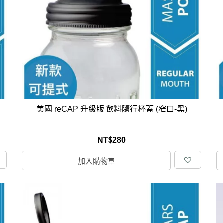
克杯
香氛蠟燭
玻璃密封罐
壁上型裝飾
杯盤架
啡杯
線香薰香
真空密封罐
調料架
行杯
保鮮收納罐
鍋蓋架
傢俱
寢具
溫杯／瓶
保鮮袋
碗盤瀝水
鞋櫃鞋架
床單被套
瓶／水壺
梅酒罐
刀具砧板
階梯／增高梯
枕芯枕套
器配件
封口保鮮用具
廚房收納
具
小家電
餐廚
美國 reCAP 升級版 飲料隨行杯蓋 (窄口-黑)
底鍋
快煮壺
鍋
NT$
280
具配件
加入購物車