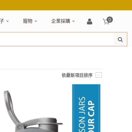
0
子
寵物
企業採購
登
水
題嚴選
居家收納
穿搭配件
主題嚴選
清潔洗沐
企業採購
母嬰清潔保養
運動健身
狗狗專區
玩具天地
入/
品牌總覽
註
品搶先看
收納盒／籃
衣著服飾
NEW!
新品搶先看
沐浴用品
NEW!
孕期保養
瑜珈墊
啃咬系列
固齒器
冊
月禮盒
收納箱
飾品配件
寵物露營
髮品
沐浴護理
瑜珈舖巾
狗狗玩具
玩具收納
期保養禮盒
收納袋
包包提袋
節慶主題玩具
兒童浴巾/浴袍
運動水瓶
狗狗居家
媽咪口袋清單
收納櫃
狗狗營養保健
美妝品牌精選
依最新項目排序
然有機無毒玩具
衣物收納
沐浴美容
保養
衛浴收納
狗狗外出
出必備
旅遊
寶寶睡覺
休閒戶外品牌精選
親子
噴霧
童雨鞋
旅行隨身
安撫巾
衛浴用品
寶旅行
旅行收納
浴巾／毛巾
地毯／地墊