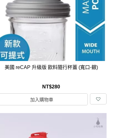
居家品牌精選
架
架
架
品牌精選
美國 reCAP 升級版 飲料隨行杯蓋 (寬口-銀)
NT$
280
加入購物車