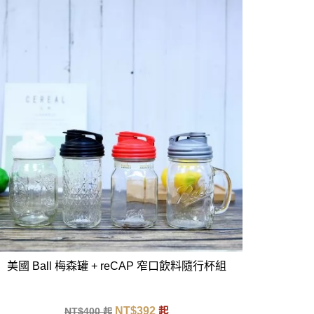
美國 Ball 梅森罐 + reCAP 窄口飲料隨行杯組
NT$
392
NT$
400
起
起