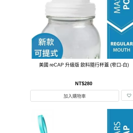
馬
咖
隨
保
水
杯
鍋
美國 reCAP 升級版 飲料隨行杯蓋 (窄口-白)
平
湯
NT$
280
鍋
加入購物車