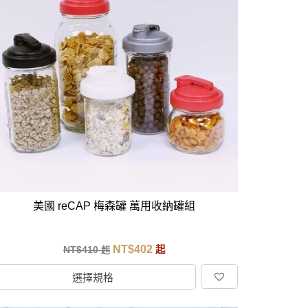
美國 reCAP 梅森罐 萬用收納罐組
NT$
402
NT$
410
起
起
選擇規格