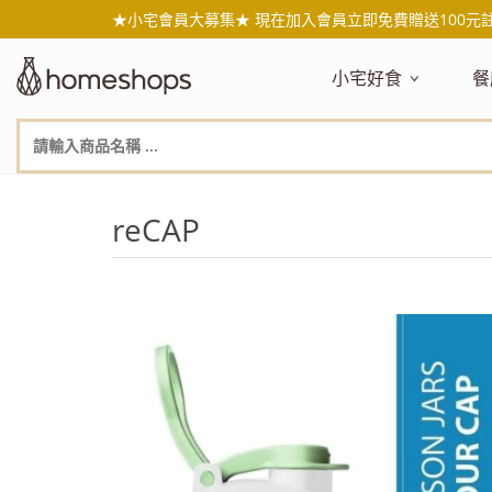
★小宅會員大募集★ 現在加入會員立即免費贈送100元
小宅好食
餐
主題嚴選
主
新品搶先看
NEW!
新
美食自由配 任2件95折
人
reCAP
年節送禮禮盒
百
素食主義
日
無麥麩飲食
天
生酮飲食專區
品
低糖低卡
質
健康小零嘴
減
台灣在地食材
水
國外進口食材
水
即期惜福良品