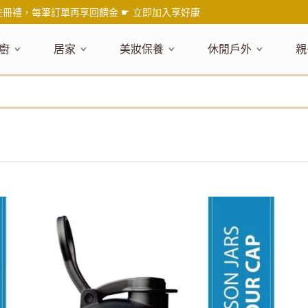
註冊禮，每筆訂單再享回饋金 ☛
立即加入享好康
廚
居家
美妝保養
休閒戶外
親
題嚴選
健康食材
主題嚴選
主題嚴選
料理工具
嚴選食品
居家清潔
主題嚴選
美妝／香
餐桌食器
主
品搶先看
油品
NEW!
新品搶先看
NEW!
新品搶先看
刀具
蜂蜜
NEW!
衣物清潔
新品搶先看
彩妝
碗盤食器
NEW!
新
氣禮盒推薦
調味料
日本 今治毛巾
天然植萃保養
砧板
果醬
地板清潔
減塑隨行環保袋
香水
刀叉匙筷
彌
年經典梅森罐
沾拌醬
防疫專區
深層紓壓按摩
調理鍋盆
抹醬
廚房清潔
專業瑜珈品牌
研磨調味
孕
式和風食器
米／麵
天然驅蟲清潔劑
調理用具
堅果
浴廁清潔
露營野炊
托盤層架
孕
保養
個人護理
然木質餐廚
南北乾貨
英式治癒系香氛
烘焙用具
零食糖果
擦巾／抹布
野餐派對
酒類器具
天
臉部保養
口腔清潔
味咖啡
義大利麵醬
日系極簡風格
洗滌用具
沖泡飲品
垃圾／廚餘桶
茶器具
戶外活動
外
身體保養
手部保養
感保溫杯瓶
烘焙材料粉
北歐簡約家居
製冰用具
穀片 / 麥片
防護消毒
咖啡器具
芳療／按摩
野餐露營
體香膏／
兒
塑隨行綠生活
保健食品
精油／香氛
居家擺飾
防蚊用品
寶
壺杯瓶
食材收納
廚房收納
精油
造型時鐘
杯／玻璃杯
室內擴香
保鮮盒／便當盒
面紙盒套
冰箱收納