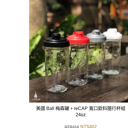
美國 Ball 梅森罐 + reCAP 寬口飲料隨行杯組
24oz
NT$
402
NT$
410