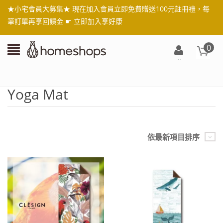
★小宅會員大募集★ 現在加入會員立即免費贈送100元註冊禮，每
筆訂單再享回饋金 ☛
立即加入享好康
0
登
入/
註
Yoga Mat
冊
依最新項目排序