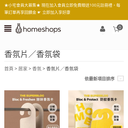
★小宅會員大募集★ 現在加入會員立即免費贈送100元註冊禮，每
筆訂單再享回饋金 ☛
立即加入享好康
0
登
入/
註
香氛片／香氛袋
冊
首頁
>
居家
>
香氛
> 香氛片／香氛袋
依最新項目排序