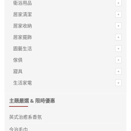
衛浴用品
居家清潔
居家收納
居家擺飾
園藝生活
傢俱
寢具
生活家電
主題嚴選 & 限時優惠
英式治癒系香氛
今治毛巾