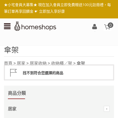
★小宅會員大募集★ 現在加入會員立即免費贈送100元註冊禮，每
筆訂單再享回饋金 ☛
立即加入享好康
0
登
入/
註
傘架
冊
首頁
>
居家
>
居家收納
>
收納櫃／架
> 傘架
找不到符合您選擇的商品
商品分類
居家