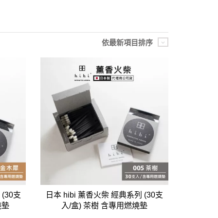
依最新項目排序
居家品牌精選
架
架
架
品牌精選
(30支
日本 hibi 薰香火柴 經典系列 (30支
燒墊
入/盒) 茶樹 含專用燃燒墊