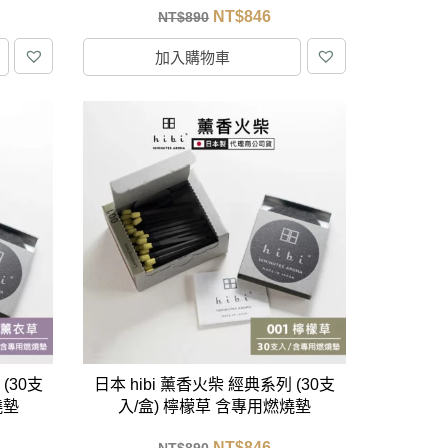
NT$
846
NT$
890
加入購物車
(30支
日本 hibi 薰香火柴 經典系列 (30支
燒墊
入/盒) 檸檬草 含專用燃燒墊
NT$
846
NT$
890