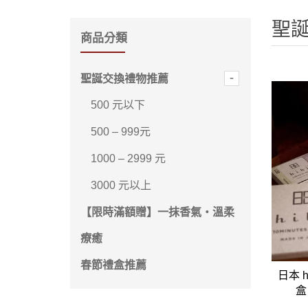
馬
聖
咖
商品分類
隨
保
聖誕交換禮物推薦
水
500 元以下
杯
500 – 999元
鍋
1000 – 2999 元
平
3000 元以上
湯
鍋
【限時滿額贈】一抹香氣・溫柔
療癒
春節禮盒推薦
日本 
盒