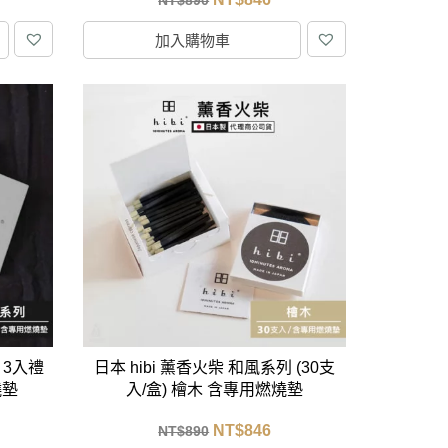
加入購物車
 3入禮
日本 hibi 薰香火柴 和風系列 (30支
燒墊
入/盒) 檜木 含專用燃燒墊
NT$
846
NT$
890