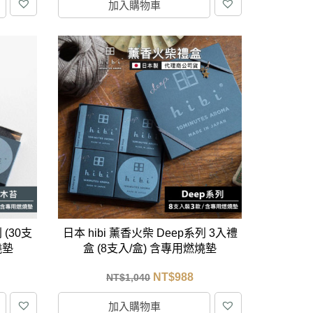
加入購物車
 (30支
日本 hibi 薰香火柴 Deep系列 3入禮
燒墊
盒 (8支入/盒) 含專用燃燒墊
NT$
988
NT$
1,040
加入購物車