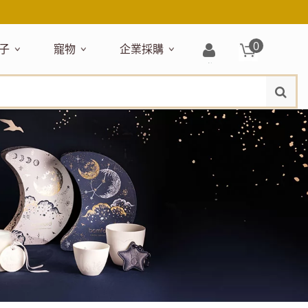
0
子
寵物
企業採購
登
水
題嚴選
居家收納
穿搭配件
主題嚴選
清潔洗沐
企業採購
母嬰清潔保養
運動健身
狗狗專區
玩具天地
入/
品牌總覽
註
品搶先看
收納盒／籃
衣著服飾
NEW!
新品搶先看
沐浴用品
NEW!
孕期保養
瑜珈墊
啃咬系列
固齒器
冊
月禮盒
收納箱
飾品配件
寵物露營
髮品
沐浴護理
瑜珈舖巾
狗狗玩具
玩具收納
期保養禮盒
收納袋
包包提袋
節慶主題玩具
兒童浴巾/浴袍
運動水瓶
狗狗居家
媽咪口袋清單
收納櫃
狗狗營養保健
美妝品牌精選
然有機無毒玩具
衣物收納
沐浴美容
保養
衛浴收納
狗狗外出
出必備
旅遊
寶寶睡覺
休閒戶外品牌精選
親子
噴霧
童雨鞋
旅行隨身
安撫巾
衛浴用品
寶旅行
旅行收納
浴巾／毛巾
地毯／地墊