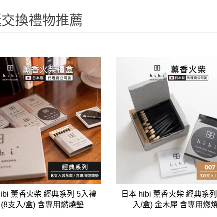
克杯
香氛蠟燭
玻璃密封罐
壁上型裝飾
杯盤架
誕交換禮物推薦
啡杯
線香薰香
真空密封罐
調料架
行杯
保鮮收納罐
鍋蓋架
傢俱
寢具
溫杯／瓶
保鮮袋
碗盤瀝水
鞋櫃鞋架
床單被套
瓶／水壺
梅酒罐
刀具砧板
階梯／增高梯
枕芯枕套
器配件
封口保鮮用具
廚房收納
具
小家電
餐廚
底鍋
快煮壺
鍋
具配件
hibi 薰香火柴 經典系列 5入禮
日本 hibi 薰香火柴 經典系列 
 (8支入/盒) 含專用燃燒墊
入/盒) 金木犀 含專用燃