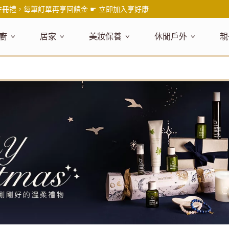
註冊禮，每筆訂單再享回饋金 ☛
立即加入享好康
廚
居家
美妝保養
休閒戶外
親
題嚴選
健康食材
主題嚴選
主題嚴選
料理工具
嚴選食品
居家清潔
主題嚴選
美妝／香
餐桌食器
主
品搶先看
油品
NEW!
新品搶先看
NEW!
新品搶先看
刀具
蜂蜜
NEW!
衣物清潔
新品搶先看
彩妝
碗盤食器
NEW!
新
氣禮盒推薦
調味料
日本 今治毛巾
天然植萃保養
砧板
果醬
地板清潔
減塑隨行環保袋
香水
刀叉匙筷
彌
年經典梅森罐
沾拌醬
防疫專區
深層紓壓按摩
調理鍋盆
抹醬
廚房清潔
專業瑜珈品牌
研磨調味
孕
式和風食器
米／麵
天然驅蟲清潔劑
調理用具
堅果
浴廁清潔
露營野炊
托盤層架
孕
保養
個人護理
然木質餐廚
南北乾貨
英式治癒系香氛
烘焙用具
零食糖果
擦巾／抹布
野餐派對
酒類器具
天
臉部保養
口腔清潔
味咖啡
義大利麵醬
日系極簡風格
洗滌用具
沖泡飲品
垃圾／廚餘桶
茶器具
戶外活動
外
身體保養
手部保養
感保溫杯瓶
烘焙材料粉
北歐簡約家居
製冰用具
穀片 / 麥片
防護消毒
咖啡器具
芳療／按摩
野餐露營
體香膏／
兒
塑隨行綠生活
保健食品
精油／香氛
居家擺飾
防蚊用品
寶
壺杯瓶
食材收納
廚房收納
精油
造型時鐘
杯／玻璃杯
室內擴香
保鮮盒／便當盒
面紙盒套
冰箱收納