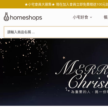
★小宅會員大募集★ 現在加入會員立即免費贈送100元
小宅好食
餐
主題嚴選
主
新品搶先看
NEW!
新
美食自由配 任2件95折
人
年節送禮禮盒
百
素食主義
日
無麥麩飲食
天
生酮飲食專區
品
低糖低卡
質
健康小零嘴
減
台灣在地食材
水
國外進口食材
水
即期惜福良品