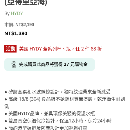
(亞得里亞海)
By
HYDY
市價:
NT$
2,190
NT$
1,380
活動
美國 HYDY 全系列杯、瓶，任 2 件 88 折
完成購買此商品將獲得
27
元購物金
● 矽膠套柔和水波線條設計，獨特紋理帶來全新感受
● 高級 18/8 (304) 食品級不銹鋼材質無塗層，乾淨衛生耐刷
洗
● 美國HYDY品牌，兼具環保美觀的保溫水瓶
● 雙層真空保溫保冷設計，保溫12小時、保冷24小時
● 簡約造型握把及防塵設計更加輕鬆好拿