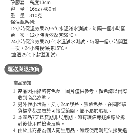
矽膠套｜高度13cm
容 量：16oz / 480ml
重 量：310克
保溫瓶系列:
12小時保溫效果以95℃水溫滿水測試，每隔一個小時開
蓋一次，12小時後依然有59℃。
24小時保冷效果以0℃水溫滿水測試，每隔一個小時開蓋
一次，24小時後保持15℃。
(室溫25℃下封蓋測試)
運送與退換貨
商品須知
產品因拍攝略有色差，圖片僅供參考，顏色請以實際
收到商品為準。
另外極小污點、尺寸2cm誤差、螢幕色差，在國際驗
貨標準都是屬於可接受範圍，並不屬於瑕疵。
本產品7天鑑賞期非試用期，如有瑕疵等疑慮應於拆
封後使用前檢查反應。
由於此商品為個人衛生用品，如經使用則無法接受退