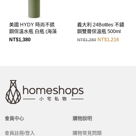
美國 HYDY 時尚不銹
義大利 24Bottles 不鏽
鋼保溫水瓶 白瓶 (海藻
鋼雙層保溫瓶 500ml
綠)
(天空藍)
NT$
1,380
NT$
1,216
NT$
1,280
會員中心
購物說明
會員註冊/登入
購物常見問題