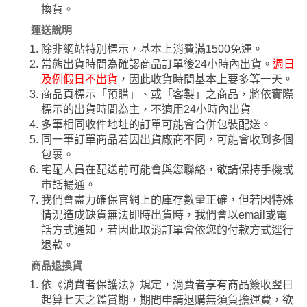
換貨。
運送說明
除非網站特別標示，基本上消費滿1500免運。
常態出貨時間為確認商品訂單後24小時內出貨。
週日
及例假日不出貨
，因此收貨時間基本上要多等一天。
商品頁標示「預購」、或「客製」之商品，將依實際
標示的出貨時間為主，不適用24小時內出貨
多筆相同收件地址的訂單可能會合併包裝配送。
同一筆訂單商品若因出貨廠商不同，可能會收到多個
包裹。
宅配人員在配送前可能會與您聯絡，敬請保持手機或
市話暢通。
我們會盡力確保官網上的庫存數量正確，但若因特殊
情況造成缺貨無法即時出貨時，我們會以email或電
話方式通知，若因此取消訂單會依您的付款方式逕行
退款。
商品退換貨
依《消費者保護法》規定，消費者享有商品簽收翌日
起算七天之鑑賞期，期間申請退購無須負擔運費，欲