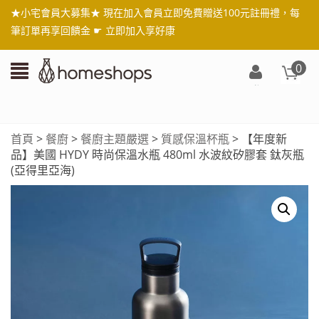
★小宅會員大募集★ 現在加入會員立即免費贈送100元註冊禮，每
筆訂單再享回饋金 ☛
立即加入享好康
0
登
入/
註
首頁
>
餐廚
>
餐廚主題嚴選
>
質感保溫杯瓶
> 【年度新
冊
品】美國 HYDY 時尚保溫水瓶 480ml 水波紋矽膠套 鈦灰瓶
(亞得里亞海)