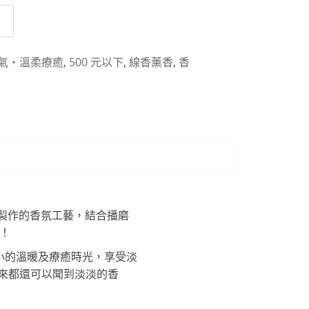
氣・溫柔療癒
,
500 元以下
,
線香薰香
,
香
末製作的香氛工藝，結合播磨
香！
小小的溫暖及療癒時光，享受淡
進來都還可以聞到淡淡的香