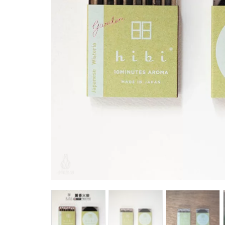
馬
咖
隨
保
水
杯
鍋
平
湯
鍋