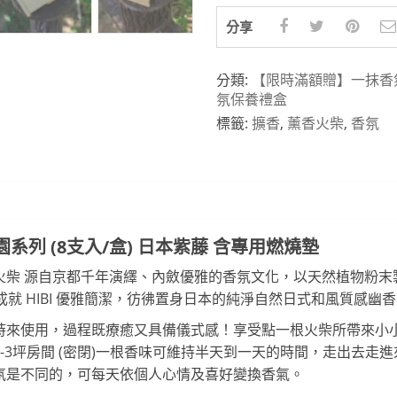
分享
分類:
【限時滿額贈】一抹香
氛保養禮盒
標籤:
擴香
,
薰香火柴
,
香氛
花園系列 (8支入/盒) 日本紫藤 含專用燃燒墊
薰香火柴 源自京都千年演繹、內斂優雅的香氛文化，以天然植物粉
成就 HIBI 優雅簡潔，彷彿置身日本的純淨自然日式和風質感幽
思考時來使用，過程既療癒又具備儀式感！享受點一根火柴所帶來
-3坪房間 (密閉)一根香味可維持半天到一天的時間，走出去走
氛是不同的，可每天依個人心情及喜好變換香氣。