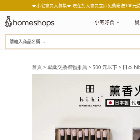
★小宅會員大募集★ 現在加入會員立即免費贈送100元
小宅好食
餐
主題嚴選
主
新品搶先看
NEW!
新
美食自由配 任2件95折
人
年節送禮禮盒
百
首頁
>
聖誕交換禮物推薦
>
500 元以下
> 日本 h
素食主義
日
無麥麩飲食
天
生酮飲食專區
品
低糖低卡
質
健康小零嘴
減
台灣在地食材
水
國外進口食材
水
即期惜福良品