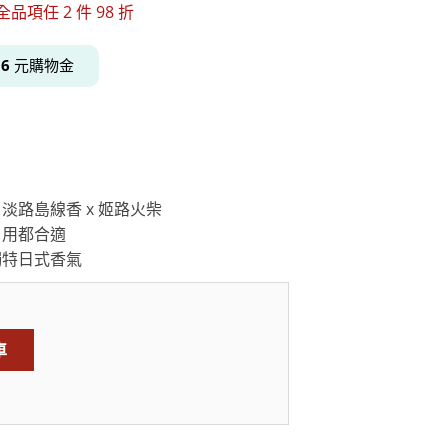
品項任 2 件 98 折
得
6
元購物金
居家品牌精選
架
架
架
淡路島線香 x 姬路火柴
品牌精選
自用都合適
獨特日式香氣
車