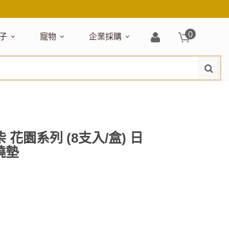
0
子
寵物
企業採購
登
水
題嚴選
居家收納
穿搭配件
主題嚴選
清潔洗沐
企業採購
母嬰清潔保養
運動健身
狗狗專區
玩具天地
入/
品牌總覽
註
品搶先看
收納盒／籃
衣著服飾
NEW!
新品搶先看
沐浴用品
NEW!
孕期保養
瑜珈墊
啃咬系列
固齒器
冊
月禮盒
收納箱
飾品配件
寵物露營
髮品
沐浴護理
瑜珈舖巾
狗狗玩具
玩具收納
期保養禮盒
收納袋
包包提袋
節慶主題玩具
兒童浴巾/浴袍
運動水瓶
狗狗居家
媽咪口袋清單
收納櫃
狗狗營養保健
美妝品牌精選
然有機無毒玩具
衣物收納
沐浴美容
柴 花園系列 (8支入/盒) 日
保養
衛浴收納
狗狗外出
燒墊
出必備
旅遊
寶寶睡覺
休閒戶外品牌精選
親子
噴霧
童雨鞋
旅行隨身
安撫巾
衛浴用品
寶旅行
旅行收納
浴巾／毛巾
地毯／地墊