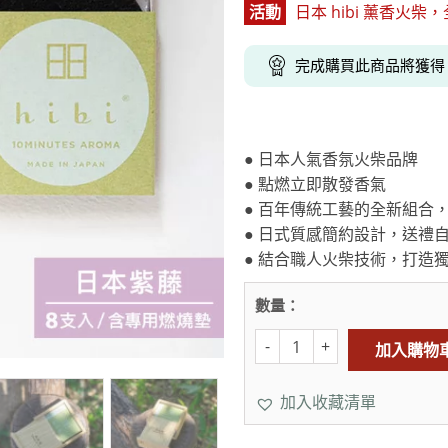
活動
日本 hibi 薰香火柴，全
克杯
香氛蠟燭
玻璃密封罐
壁上型裝飾
杯盤架
啡杯
線香薰香
真空密封罐
調料架
完成購買此商品將獲
行杯
保鮮收納罐
鍋蓋架
傢俱
寢具
溫杯／瓶
保鮮袋
碗盤瀝水
鞋櫃鞋架
床單被套
瓶／水壺
梅酒罐
刀具砧板
● 日本人氣香氛火柴品牌
階梯／增高梯
枕芯枕套
器配件
封口保鮮用具
廚房收納
● 點燃立即散發香氣
● 百年傳統工藝的全新組合，
具
小家電
餐廚
● 日式質感簡約設計，送禮
底鍋
快煮壺
● 結合職人火柴技術，打造
鍋
具配件
數量：
加入購物
加入收藏清單