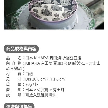
商品規格與內容
品 名：日本 KIHARA 有田燒 祈福豆皿組
內 容 物：KIHARA 有田燒 豆皿3只 (麿紋波x1 + 富士山
x1 + 鶴x1 )
材 質：白磁
尺 寸：Dis 10.8 cm、H 1.8 cm
重 量：70g / 個
產 地：日本 > 佐賀縣 > 有田町
說 明：可放入洗碗機清洗
運送與退換貨