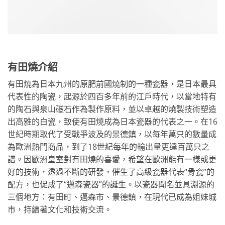
有田燒介紹
有田燒為日本九州的原肥前國燒制的一種瓷器，是日本最具
代表性的陶瓷，起源於四百多年前的江戶時代，以當地特有
的陶石與泉山磁石作為製作原料，並以卓越的燒製技術塑造
出高雅的白瓷，致使有田燒成為日本瓷器的代表之一。在16
世紀時期取代了受戰爭波及的景德鎮，以每年萬只的數量成
為歐洲熱門商品，到了18世紀每年的輸出量更達百萬只之
譜。因歐洲皇室對有田燒的喜愛，希望在歐洲能有一樣或更
好的技術，透過不斷的研發，催生了高級瓷器代表“骨瓷”的
配方，也促成了“邁森瓷器”的誕生。以瓷器聞名並具淵源的
三個地方：有田町、邁森市、景德鎮，在現代已成為姐妹城
市，持續著文化和技術交流。