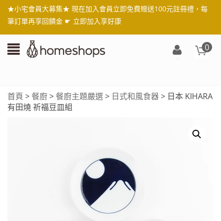
★小宅會員大募集★ 現在加入會員立即免費贈送100元註冊禮，每
筆訂單再享回饋金 ☛
立即加入享好康
0
登
入/
註
首頁
>
餐廚
>
餐廚主題嚴選
>
日式和風食器
> 日本 KIHARA
冊
有田燒 祈福豆皿組