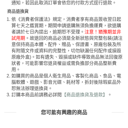
通知，若因此取消訂單會依您的付款方式逕行退款。
商品退換貨
依《消費者保護法》規定，消費者享有商品簽收翌日起
算七天之鑑賞期，期間申請退購無須負擔運費，欲退購
者請於七日內提出，逾期恕不受理。
注意！猶豫期並非
試用期
。故退回的商品必須是全新狀態與完整包裝(請注
意保持商品本體、配件、贈品、保證書、原廠包裝及所
有附隨文件或資料的完整性，切勿缺漏任何配件或損毀
原廠外盒)。如有遺失、毀損或缺件導致商品無法回復原
狀者，可能影響您退貨權益或需負擔部分商品整新費
用。
如購買的商品是個人衛生用品、客製化商品、食品、電
腦軟體、遊戲、影音光碟、耗材等，拆封後除瑕疵品外
恕無法辦理退換貨。
訂購本商品前請務必詳閱
【商品退換貨及退款】
。
您可能有興趣的商品