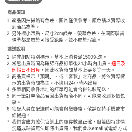
商品須知
產品因拍攝略有色差，圖片僅供參考，顏色請以實際收
到商品為準。
另外極小污點、尺寸2cm誤差、螢幕色差，在國際驗貨
標準都是屬於可接受範圍，並不屬於瑕疵。
運送說明
除非網站特別標示，基本上消費滿1500免運。
常態出貨時間為確認商品訂單後24小時內出貨。
週日及
例假日不出貨
，因此收貨時間基本上要多等一天。
商品頁標示「預購」、或「客製」之商品，將依實際標
示的出貨時間為主，不適用24小時內出貨
多筆相同收件地址的訂單可能會合併包裝配送。
同一筆訂單商品若因出貨廠商不同，可能會收到多個包
裹。
宅配人員在配送前可能會與您聯絡，敬請保持手機或市
話暢通。
我們會盡力確保官網上的庫存數量正確，但若因特殊情
況造成缺貨無法即時出貨時，我們會以email或電話方式