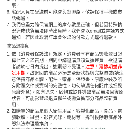
裹。
宅配人員在配送前可能會與您聯絡，敬請保持手機或市
話暢通。
我們會盡力確保官網上的庫存數量正確，但若因特殊情
況造成缺貨無法即時出貨時，我們會以email或電話方式
通知，若因此取消訂單會依您的付款方式逕行退款。
商品退換貨
依《消費者保護法》規定，消費者享有商品簽收翌日起
算七天之鑑賞期，期間申請退購無須負擔運費，欲退購
者請於七日內提出，逾期恕不受理。
注意！猶豫期並非
試用期
。故退回的商品必須是全新狀態與完整包裝(請注
意保持商品本體、配件、贈品、保證書、原廠包裝及所
有附隨文件或資料的完整性，切勿缺漏任何配件或損毀
原廠外盒)。如有遺失、毀損或缺件導致商品無法回復原
狀者，可能影響您退貨權益或需負擔部分商品整新費
用。
如購買的商品是個人衛生用品、客製化商品、食品、電
腦軟體、遊戲、影音光碟、耗材等，拆封後除瑕疵品外
恕無法辦理退換貨。