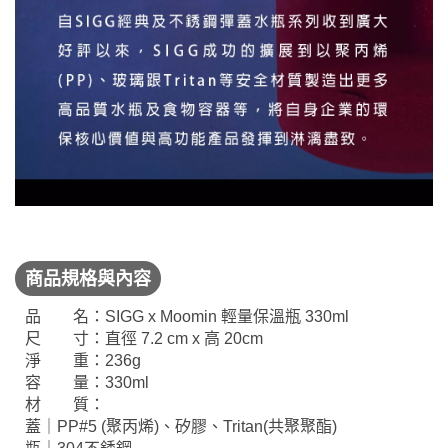
商品規格與內容
品 名：SIGG x Moomin 輕量保溫瓶 330ml
尺 寸：直徑 7.2 cm x 高 20cm
淨 重：236g
容 量：330ml
材 質：
蓋｜PP#5 (聚丙烯)、矽膠、Tritan(共聚聚酯)