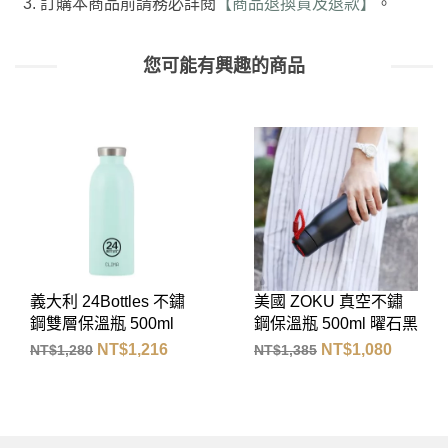
訂購本商品前請務必詳閱
【商品退換貨及退款】
。
您可能有興趣的商品
美國 ZOKU 真空不鏽
義大利 24Bottles 不鏽
鋼保溫瓶 500ml 曜石黑
鋼雙層保溫瓶 500ml
(雅典灰)
NT$
1,080
NT$
1,216
NT$
1,385
NT$
1,280