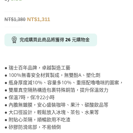
NT$
1,311
NT$
1,380
完成購買此商品將獲得
26
元購物金
● 瑞士百年品牌，卓越製造工藝
● 100％無毒安全材質製成，無雙酚A、塑化劑
● 瓶身厚度減10％、容量多10％、重搭配嚕嚕咪的圖案，
● 雙層真空隔熱構造包裹特殊銅箔，提升保溫效力
● 保溫7時，保冷22小時
● 內膽無鍍膜，安心盛裝咖啡、果汁、碳酸飲品等
● 大口徑設計，輕鬆放入冰塊、茶包、水果等
● 附貼心茶隔，順暢飲用不吃渣
● 矽膠防滑底部，不易傾倒