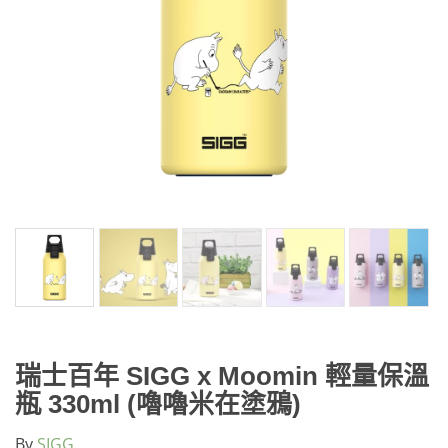
瑞士百年 SIGG x Moomin 輕量保溫
瓶 330ml (嚕嚕米在塗鴉)
By
SIGG