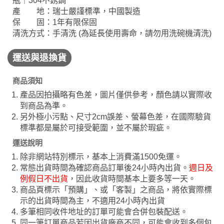
瓶｜304不銹鋼
產 地：瑞士嚴謹標準，中國製造
保 固：1年有限保固
清洗方式：手清洗 (為延長使用壽命，請勿用洗碗機清洗)
運送與退換貨
商品須知
產品因拍攝略有色差，圖片僅供參考，顏色請以實際收
到商品為準。
另外極小污點、尺寸2cm誤差、螢幕色差，在國際驗貨
標準都是屬於可接受範圍，並不屬於瑕疵。
運送說明
除非網站特別標示，基本上消費滿1500免運。
常態出貨時間為確認商品訂單後24小時內出貨。
週日及
例假日不出貨
，因此收貨時間基本上要多等一天。
商品頁標示「預購」、或「客製」之商品，將依實際標
示的出貨時間為主，不適用24小時內出貨
多筆相同收件地址的訂單可能會合併包裝配送。
同一筆訂單商品若因出貨廠商不同，可能會收到多個包