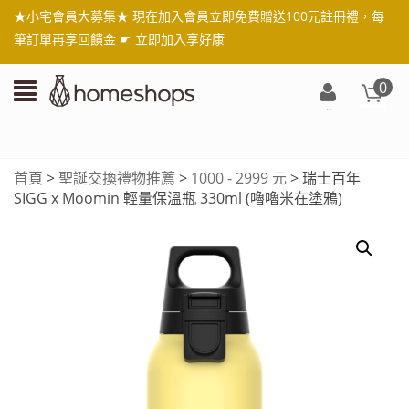
★小宅會員大募集★ 現在加入會員立即免費贈送100元註冊禮，每
筆訂單再享回饋金 ☛
立即加入享好康
0
登
入/
註
首頁
>
聖誕交換禮物推薦
>
1000 - 2999 元
> 瑞士百年
冊
SIGG x Moomin 輕量保溫瓶 330ml (嚕嚕米在塗鴉)