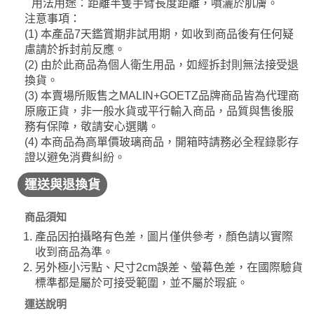
用法用途：距離半隻手臂長度距離，噴灑於肌膚。
注意事項：
(1) 本產品7天鑑賞期非試用期，如收到商品後有任何疑
慮請於拆封前反應。
(2) 由於此商品為個人衛生用品，如經拆封則無法接受退
換貨。
(3) 本賣場所販售之MALIN+GOETZ品牌商品皆為代理商
原廠正貨，非一般水貨或平行輸入商品，品質與售後服
務有保障，敬請安心選購。
(4) 本商品為高單價玻璃商品，開箱時請務必全程錄影存
證以避免消費糾紛。
運送與退換貨
商品須知
產品因拍攝略有色差，圖片僅供參考，顏色請以實際
收到商品為準。
另外極小污點、尺寸2cm誤差、螢幕色差，在國際驗貨
標準都是屬於可接受範圍，並不屬於瑕疵。
運送說明