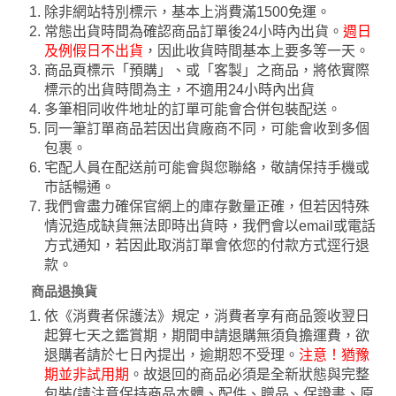
除非網站特別標示，基本上消費滿1500免運。
常態出貨時間為確認商品訂單後24小時內出貨。
週日
及例假日不出貨
，因此收貨時間基本上要多等一天。
商品頁標示「預購」、或「客製」之商品，將依實際
標示的出貨時間為主，不適用24小時內出貨
多筆相同收件地址的訂單可能會合併包裝配送。
同一筆訂單商品若因出貨廠商不同，可能會收到多個
包裹。
宅配人員在配送前可能會與您聯絡，敬請保持手機或
市話暢通。
我們會盡力確保官網上的庫存數量正確，但若因特殊
情況造成缺貨無法即時出貨時，我們會以email或電話
方式通知，若因此取消訂單會依您的付款方式逕行退
款。
商品退換貨
依《消費者保護法》規定，消費者享有商品簽收翌日
起算七天之鑑賞期，期間申請退購無須負擔運費，欲
退購者請於七日內提出，逾期恕不受理。
注意！猶豫
期並非試用期
。故退回的商品必須是全新狀態與完整
包裝(請注意保持商品本體、配件、贈品、保證書、原