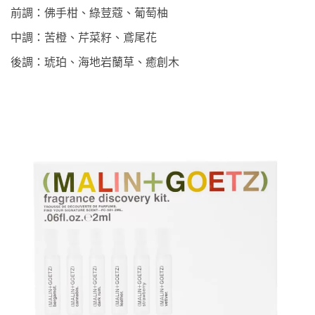
前調：佛手柑、綠荳蔻、葡萄柚
中調：苦橙、芹菜籽、鳶尾花
後調：琥珀、海地岩蘭草、癒創木