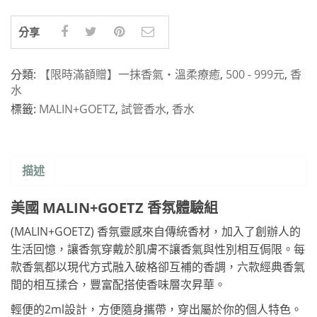
分享
分類:
【限時滿額贈】一抹香氣・溫柔療癒
,
500 - 999元
,
香
水
標籤:
MALIN+GOETZ
,
試管香水
,
香水
描述
美國 MALIN+GOETZ 香氛體驗組
(MALIN+GOETZ) 香氛靈感來自傳統香材，加入了創辦人的
生活回憶，讓香氛穿戴於肌膚不讓香氣與性別相互侷限。每
款香氣都以現代方式融入破格卻互補的香調，六款經典香氣
間的相互揉合，豐富配搭使香味層次昇華。
輕便的2ml設計，方便隨身攜帶，穿出屬於你的個人特色。