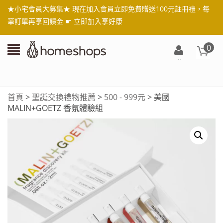
★小宅會員大募集★ 現在加入會員立即免費贈送100元註冊禮，每
筆訂單再享回饋金 ☛
立即加入享好康
0
登
入/
註
首頁
>
聖誕交換禮物推薦
>
500 - 999元
> 美國
冊
MALIN+GOETZ 香氛體驗組