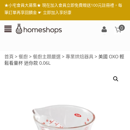
★小宅會員大募集★ 現在加入會員立即免費贈送100元註冊禮，每
筆訂單再享回饋金 ☛
立即加入享好康
0
登
入/
註
首頁
>
餐廚
>
餐廚主題嚴選
>
專業烘焙器具
> 美國 OXO 輕
冊
鬆看量杯 迷你款 0.06L