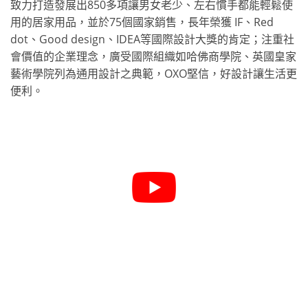
致力打造發展出850多項讓男女老少、左右慣手都能輕鬆使
用的居家用品，並於75個國家銷售，長年榮獲 IF、Red
dot、Good design、IDEA等國際設計大獎的肯定；注重社
會價值的企業理念，廣受國際組織如哈佛商學院、英國皇家
藝術學院列為通用設計之典範，OXO堅信，好設計讓生活更
便利。