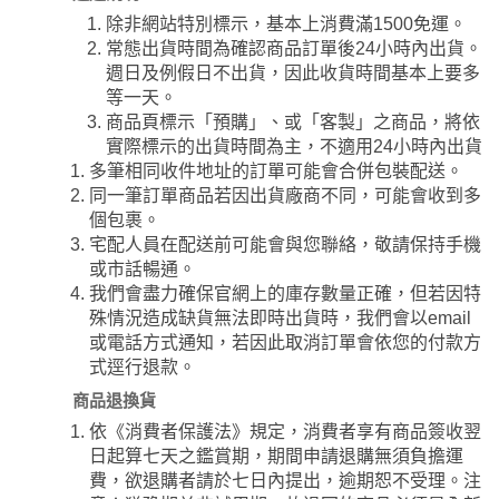
除非網站特別標示，基本上消費滿1500免運。
常態出貨時間為確認商品訂單後24小時內出貨。
週日及例假日不出貨，因此收貨時間基本上要多
等一天。
商品頁標示「預購」、或「客製」之商品，將依
實際標示的出貨時間為主，不適用24小時內出貨
多筆相同收件地址的訂單可能會合併包裝配送。
同一筆訂單商品若因出貨廠商不同，可能會收到多
個包裹。
宅配人員在配送前可能會與您聯絡，敬請保持手機
或市話暢通。
我們會盡力確保官網上的庫存數量正確，但若因特
殊情況造成缺貨無法即時出貨時，我們會以email
或電話方式通知，若因此取消訂單會依您的付款方
式逕行退款。
商品退換貨
依《消費者保護法》規定，消費者享有商品簽收翌
日起算七天之鑑賞期，期間申請退購無須負擔運
費，欲退購者請於七日內提出，逾期恕不受理。注