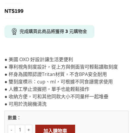
NT$
199
完成購買此商品將獲得
3
元購物金
● 美國 OXO 好設計讓生活更便利
● 專利視角刻度設計，從上方與側面皆可輕鬆讀取刻度
● 杯身為國際認證Tritan材質，不含BPA安全耐用
● 雙刻度標示：cup、ml，可根據不同食譜需求使用
● 人體工學止滑握把，單手也能輕鬆操作
● 收納方便，可和其他同款大小不同量杯一起堆疊
● 可用於洗碗機清洗
數量：
加入購物車