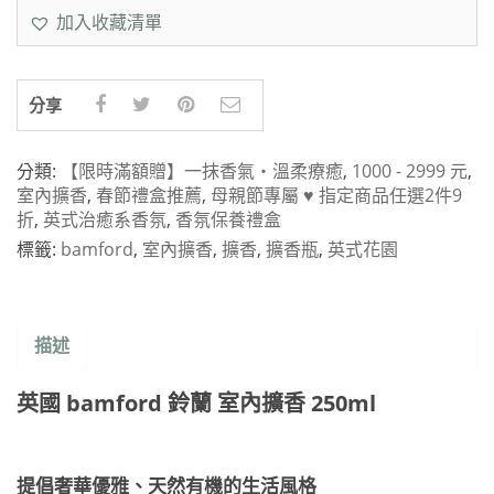
加入收藏清單
分享
分類:
【限時滿額贈】一抹香氣・溫柔療癒
,
1000 - 2999 元
,
室內擴香
,
春節禮盒推薦
,
母親節專屬 ♥︎ 指定商品任選2件9
折
,
英式治癒系香氛
,
香氛保養禮盒
標籤:
bamford
,
室內擴香
,
擴香
,
擴香瓶
,
英式花園
描述
英國 bamford 鈴蘭 室內擴香 250ml
提倡奢華優雅、天然有機的生活風格