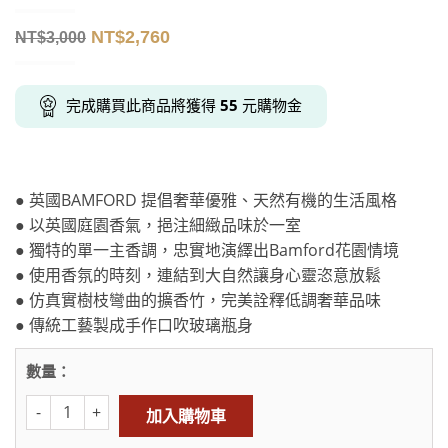
NT$
2,760
NT$
3,000
完成購買此商品將獲得
55
元購物金
● 英國BAMFORD 提倡奢華優雅、天然有機的生活風格
● 以英國庭園香氣，挹注細緻品味於一室
● 獨特的單一主香調，忠實地演繹出Bamford花園情境
● 使用香氛的時刻，連結到大自然讓身心靈恣意放鬆
● 仿真實樹枝彎曲的擴香竹，完美詮釋低調奢華品味
● 傳統工藝製成手作口吹玻璃瓶身
數量：
加入購物車