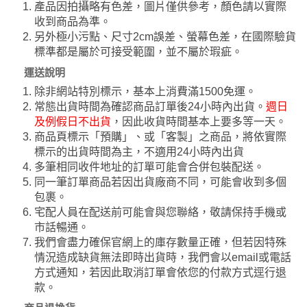
產品因拍攝略有色差，圖片僅供參考，顏色請以實際
收到商品為準。
另外極小污點、尺寸2cm誤差、螢幕色差，在國際驗貨
標準都是屬於可接受範圍，並不屬於瑕疵。
運送說明
除非網站特別標示，基本上消費滿1500免運。
常態出貨時間為確認商品訂單後24小時內出貨。
週日
及例假日不出貨
，因此收貨時間基本上要多等一天。
商品頁標示「預購」、或「客製」之商品，將依實際
標示的出貨時間為主，不適用24小時內出貨
多筆相同收件地址的訂單可能會合併包裝配送。
同一筆訂單商品若因出貨廠商不同，可能會收到多個
包裹。
宅配人員在配送前可能會與您聯絡，敬請保持手機或
市話暢通。
我們會盡力確保官網上的庫存數量正確，但若因特殊
情況造成缺貨無法即時出貨時，我們會以email或電話
方式通知，若因此取消訂單會依您的付款方式逕行退
款。