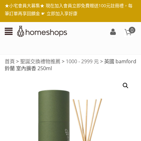
★小宅會員大募集★ 現在加入會員立即免費贈送100元註冊禮，每
筆訂單再享回饋金 ☛
立即加入享好康
0
登
入/
註
首頁
>
聖誕交換禮物推薦
>
1000 - 2999 元
> 英國 bamford
冊
鈴蘭 室內擴香 250ml