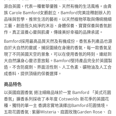
源自英國，代表一種奢華優雅、天然有機的生活風格。由貴
族 Carole Bamford女爵創立，Bamford完美詮釋創辦人的
品味與哲學，推崇生活的藝術，以天然植物萃取與傳統精細
工藝，創造恆久純淨的沐浴、身體保養、寶寶保養與香氛創
作，真正滋養心靈與肌膚，傳達美好幸福的品牌承諾。
Bamford採用最高品質天然及有機成份，香氛系列產品也源
自於大自然的靈感，捕捉圍繞在身邊的香氣，每一款香氣呈
現了不同英國天空的景象，可以在使用香氛的時刻，連結到
大自然讓身心靈恣意放鬆。Bamford堅持產品完全於英國製
造，不含防腐劑、界面活性劑、人工色素、礦物油及人工合
成香料，提供頂級的保養選擇。
商品特色
以英國庭園香氣 挹注細緻品味於一室 Bamford 「英式花園
香氛」擴香系列採收了本年度 Cotswolds 新花季的英國花
種，獨特的單一主 香調忠實地演繹出Bamford花園情境。
五款花園香氣 : 紫藤Wisteria、庭園玫瑰Garden Rose、 白