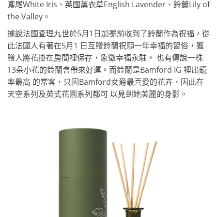
鳶尾White Iris、英國薰衣草English Lavender、鈴蘭Lily of
the Valley。
據說法國查理九世於5月1日加冕前收到了鈴蘭作為祝福，從
此法國人有著在5月1 日互贈鈴蘭祝願一年幸福的習俗，獲
贈人將花掛在房間裡保存，象徵幸福永駐。 也有傳說一株
13朵小花的鈴蘭會帶來好運。而鈴蘭是Bamford IG 裡出鏡
率最高 的常客，只因Bamford女爵最喜愛的花卉，因此在
天空系列及英式花園系列都可 以見到她美麗的身影。