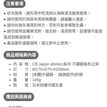
注意事項
● 初次使用，請先用中性洗劑以海綿清洗後再使用。
● 請勿使用於與原本用途無關處，請遠離火源處。
● 請勿存放在潮濕的地方，否則可能會導致生鏽。
● 請勿使用金屬擦洗劑、拋光粉、清潔劑等，這樣做可能會
造成划痕或損壞。
● 產品變形或破損時，請立即中止使用。
商品規格與內容
內 容 物：CB Japan atomico系列 不鏽鋼抹布立架
尺 寸：
W170×D75×H200mm
材 質：[本體]不鏽鋼、 [裝飾配件]矽膠
重 量：145g
製 造：日本授權中國生產
運送與退換貨