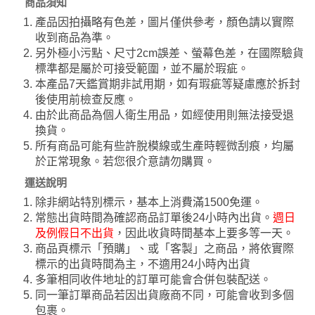
商品須知
產品因拍攝略有色差，圖片僅供參考，顏色請以實際
收到商品為準。
另外極小污點、尺寸2cm誤差、螢幕色差，在國際驗貨
標準都是屬於可接受範圍，並不屬於瑕疵。
本產品7天鑑賞期非試用期，如有瑕疵等疑慮應於拆封
後使用前檢查反應。
由於此商品為個人衛生用品，如經使用則無法接受退
換貨。
所有商品可能有些許脫模線或生產時輕微刮痕，均屬
於正常現象。若您很介意請勿購買。
運送說明
除非網站特別標示，基本上消費滿1500免運。
常態出貨時間為確認商品訂單後24小時內出貨。
週日
及例假日不出貨
，因此收貨時間基本上要多等一天。
商品頁標示「預購」、或「客製」之商品，將依實際
標示的出貨時間為主，不適用24小時內出貨
多筆相同收件地址的訂單可能會合併包裝配送。
同一筆訂單商品若因出貨廠商不同，可能會收到多個
包裹。