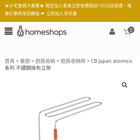
★小宅會員大募集★ 現在加入會員立即免費贈送100元註冊禮，每
筆訂單再享回饋金 ☛
立即加入享好康
0
登
入/
註
首頁
>
餐廚
>
廚房收納
>
廚房收納架
> CB Japan atomico
冊
系列 不鏽鋼抹布立架