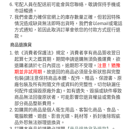
宅配人員在配送前可能會與您聯絡，敬請保持手機或
市話暢通。
我們會盡力確保官網上的庫存數量正確，但若因特殊
情況造成缺貨無法即時出貨時，我們會以email或電話
方式通知，若因此取消訂單會依您的付款方式逕行退
款。
商品退換貨
依《消費者保護法》規定，消費者享有商品簽收翌日
起算七天之鑑賞期，期間申請退購無須負擔運費，欲
退購者請於七日內提出，逾期恕不受理。
注意！猶豫
期並非試用期
。故退回的商品必須是全新狀態與完整
包裝(請注意保持商品本體、配件、贈品、保證書、原
廠包裝及所有附隨文件或資料的完整性，切勿缺漏任
何配件或損毀原廠外盒)。如有遺失、毀損或缺件導致
商品無法回復原狀者，可能影響您退貨權益或需負擔
部分商品整新費用。
如購買的商品是個人衛生用品、客製化商品、食品、
電腦軟體、遊戲、影音光碟、耗材等，拆封後除瑕疵
品外恕無法辦理退換貨。
訂購本商品前請務必詳閱
【商品退換貨及退款】
。