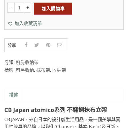
加入購物車
加入收藏清單
分享
分類:
廚房收納架
標籤:
廚房收納
,
抹布架
,
收納架
描述
CB Japan atomico系列 不鏽鋼抹布立架
CB JAPAN，來自日本的設計感生活用品，是一個美學與實
用性兼具的品牌。以變化(Change)、基本(Basic)及日新、