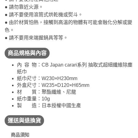
● 請勿靠近火源。
● 請不要使用滾筒式烘乾機或熨斗。
● 由於材質怕熱，接觸到高溫的物體有可能會融化分解或變
色。
● 請不要用來端握鍋具等等。
商品規格與內容
內 容 物：CB Japan carari系列 抽取式超細纖維除塵
紙巾
紙巾尺寸：
W230×H230mm
外盒尺寸：
W235×D120×H65mm
材 質：
聚酯纖維、尼龍
紙巾重量
：10g
製 造：日本授權中國生產
運送與退換貨
商品須知