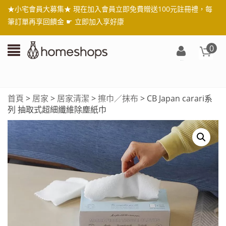
★小宅會員大募集★ 現在加入會員立即免費贈送100元註冊禮，每
筆訂單再享回饋金 ☛
立即加入享好康
0
登
入/
註
首頁
>
居家
>
居家清潔
>
擦巾／抹布
> CB Japan carari系
冊
列 抽取式超細纖維除塵紙巾