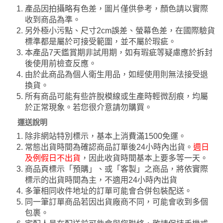
產品因拍攝略有色差，圖片僅供參考，顏色請以實際
收到商品為準。
另外極小污點、尺寸2cm誤差、螢幕色差，在國際驗貨
標準都是屬於可接受範圍，並不屬於瑕疵。
本產品7天鑑賞期非試用期，如有瑕疵等疑慮應於拆封
後使用前檢查反應。
由於此商品為個人衛生用品，如經使用則無法接受退
換貨。
所有商品可能有些許脫模線或生產時輕微刮痕，均屬
於正常現象。若您很介意請勿購買。
運送說明
除非網站特別標示，基本上消費滿1500免運。
常態出貨時間為確認商品訂單後24小時內出貨。
週日
及例假日不出貨
，因此收貨時間基本上要多等一天。
商品頁標示「預購」、或「客製」之商品，將依實際
標示的出貨時間為主，不適用24小時內出貨
多筆相同收件地址的訂單可能會合併包裝配送。
同一筆訂單商品若因出貨廠商不同，可能會收到多個
包裹。