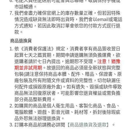
宅配人員在配送前可能會與您聯絡，敬請保持手機或
市話暢通。
我們會盡力確保官網上的庫存數量正確，但若因特殊
情況造成缺貨無法即時出貨時，我們會以email或電話
方式通知，若因此取消訂單會依您的付款方式逕行退
款。
商品退換貨
依《消費者保護法》規定，消費者享有商品簽收翌日
起算七天之鑑賞期，期間申請退購無須負擔運費，欲
退購者請於七日內提出，逾期恕不受理。
注意！猶豫
期並非試用期
。故退回的商品必須是全新狀態與完整
包裝(請注意保持商品本體、配件、贈品、保證書、原
廠包裝及所有附隨文件或資料的完整性，切勿缺漏任
何配件或損毀原廠外盒)。如有遺失、毀損或缺件導致
商品無法回復原狀者，可能影響您退貨權益或需負擔
部分商品整新費用。
如購買的商品是個人衛生用品、客製化商品、食品、
電腦軟體、遊戲、影音光碟、耗材等，拆封後除瑕疵
品外恕無法辦理退換貨。
訂購本商品前請務必詳閱
【商品退換貨及退款】
。