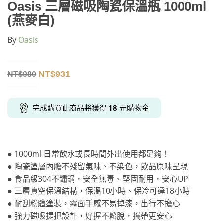
Oasis 三層磁吸陶瓷保溫瓶 1000ml
(燕麥白)
By
Oasis
NT$
931
NT$
980
完成購買此商品將獲得
18
元購物金
● 1000ml 日常飲水或長時間外出使用都足夠！
● 陶瓷塗層內膽不殘留氣味、不染色，飲品原味呈現
● 食品級304不鏽鋼，安全無毒、堅固耐用，安心UP
● 三層真空保溫結構，保溫10小時、保冷可達18小時
● 耐刮粉體塗裝，霧面手感不易掉漆，出行不擔心
● 強力磁吸提把設計，好握不鬆脫，攜帶更安心