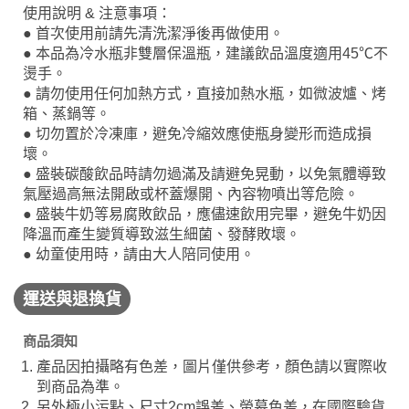
使用說明 & 注意事項：
● 首次使用前請先清洗潔淨後再做使用。
● 本品為冷水瓶非雙層保溫瓶，建議飲品溫度適用45℃不
燙手。
● 請勿使用任何加熱方式，直接加熱水瓶，如微波爐、烤
箱、蒸鍋等。
● 切勿置於冷凍庫，避免冷縮效應使瓶身變形而造成損
壞。
● 盛裝碳酸飲品時請勿過滿及請避免晃動，以免氣體導致
氣壓過高無法開啟或杯蓋爆開、內容物噴出等危險。
● 盛裝牛奶等易腐敗飲品，應儘速飲用完畢，避免牛奶因
降溫而產生變質導致滋生細菌、發酵敗壞。
● 幼童使用時，請由大人陪同使用。
運送與退換貨
商品須知
產品因拍攝略有色差，圖片僅供參考，顏色請以實際收
到商品為準。
另外極小污點、尺寸2cm誤差、螢幕色差，在國際驗貨