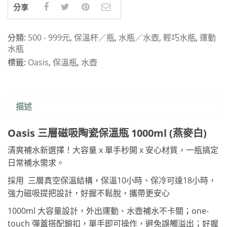
分享
分類:
500 - 999元
,
保溫杯／瓶
,
水瓶／水壺
,
輕巧水瓶
,
運動
水瓶
標籤:
Oasis
,
保溫瓶
,
水壺
描述
Oasis 三層磁吸陶瓷保溫瓶 1000ml (燕麥白)
清爽補水新選擇！大容量 x 單手秒開 x 安心材質，一瓶搞定
日常補水需求。
採用 三層真空保溫結構，保溫10小時、保冷可達18小時，
強力磁吸提把設計，好握不鬆脫，攜帶更安心
1000ml 大容量設計，外出運動、水壺補水不卡關；one-
touch 彈蓋搭配鎖扣，單手即可操作，避免誤觸溢出；好握