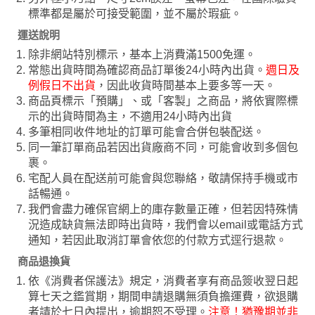
標準都是屬於可接受範圍，並不屬於瑕疵。
運送說明
除非網站特別標示，基本上消費滿1500免運。
常態出貨時間為確認商品訂單後24小時內出貨。
週日及
例假日不出貨
，因此收貨時間基本上要多等一天。
商品頁標示「預購」、或「客製」之商品，將依實際標
示的出貨時間為主，不適用24小時內出貨
多筆相同收件地址的訂單可能會合併包裝配送。
同一筆訂單商品若因出貨廠商不同，可能會收到多個包
裹。
宅配人員在配送前可能會與您聯絡，敬請保持手機或市
話暢通。
我們會盡力確保官網上的庫存數量正確，但若因特殊情
況造成缺貨無法即時出貨時，我們會以email或電話方式
通知，若因此取消訂單會依您的付款方式逕行退款。
商品退換貨
依《消費者保護法》規定，消費者享有商品簽收翌日起
算七天之鑑賞期，期間申請退購無須負擔運費，欲退購
者請於七日內提出，逾期恕不受理。
注意！猶豫期並非