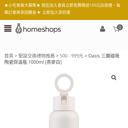
★小宅會員大募集★ 現在加入會員立即免費贈送100元註冊禮，每
筆訂單再享回饋金 ☛
立即加入享好康
0
登
入/
註
首頁
>
聖誕交換禮物推薦
>
500 - 999元
> Oasis 三層磁吸
冊
陶瓷保溫瓶 1000ml (燕麥白)