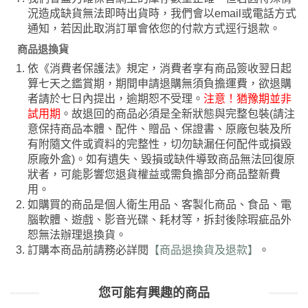
況造成缺貨無法即時出貨時，我們會以email或電話方式
通知，若因此取消訂單會依您的付款方式逕行退款。
商品退換貨
依《消費者保護法》規定，消費者享有商品簽收翌日起
算七天之鑑賞期，期間申請退購無須負擔運費，欲退購
者請於七日內提出，逾期恕不受理。
注意！猶豫期並非
試用期
。故退回的商品必須是全新狀態與完整包裝(請注
意保持商品本體、配件、贈品、保證書、原廠包裝及所
有附隨文件或資料的完整性，切勿缺漏任何配件或損毀
原廠外盒)。如有遺失、毀損或缺件導致商品無法回復原
狀者，可能影響您退貨權益或需負擔部分商品整新費
用。
如購買的商品是個人衛生用品、客製化商品、食品、電
腦軟體、遊戲、影音光碟、耗材等，拆封後除瑕疵品外
恕無法辦理退換貨。
訂購本商品前請務必詳閱
【商品退換貨及退款】
。
您可能有興趣的商品