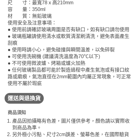
尺 寸：最寬78 x 高210mm
容 量：350ml
材 質：無鉛玻璃
使用安全及注意事項：
● 使用前請確認玻璃周圍是否有缺口，如有缺口請勿使用
● 玻璃瓶罐請使用清水或軟質清潔刷清洗，避免表面產生
刮痕
● 使用時請小心，避免碰撞與瞬間溫差，以免碎裂
● 可使用洗碗機 (建議清洗溫度為70℃以下)
● 不可使用微波爐、烤箱或爐火加熱
● 任何玻璃製品都可能於製造過程中產生氣泡或有接口紋
路或磨痕，氣泡直徑在2mm範圍內均屬正常現象，可正常
使用不屬於瑕疵
運送與退換貨
商品須知
產品因拍攝略有色差，圖片僅供參考，顏色請以實際收
到商品為準。
另外極小污點、尺寸2cm誤差、螢幕色差，在國際驗貨