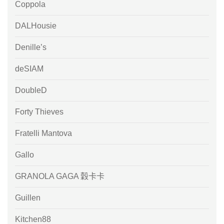
Coppola
DALHousie
Denille’s
deSIAM
DoubleD
Forty Thieves
Fratelli Mantova
Gallo
GRANOLA GAGA 穀卡卡
Guillen
Kitchen88