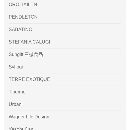
ORO BAILEN
PENDLETON
SABATINO
STEFANIA CALUGI
Sungift 三機食品
Syllogi
TERRE EXOTIQUE
Tiberino
Urbani
Wagner Life Design
YesYouCan