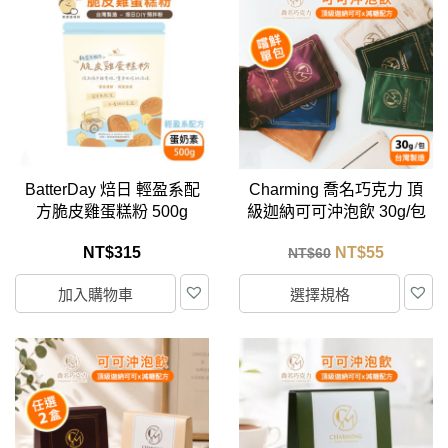
BatterDay 焙日 輕盈系配
Charming 喬名巧克力 頂
方脆皮雞蛋糕粉 500g
級迦納可可沖泡飲 30g/包
(口味任選) 單包裝
NT$
315
NT$
55
NT$
60
加入購物車
選擇規格