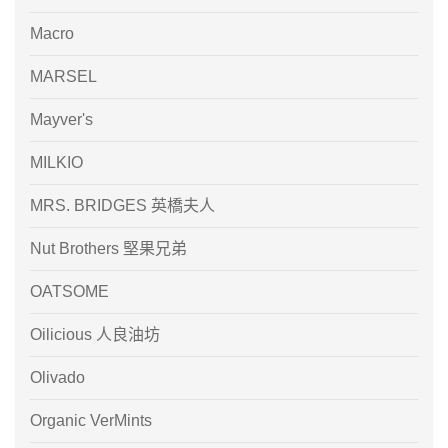
Macro
MARSEL
Mayver's
MILKIO
MRS. BRIDGES 英橋夫人
Nut Brothers 堅果兄弟
OATSOME
Oilicious 人良油坊
Olivado
Organic VerMints