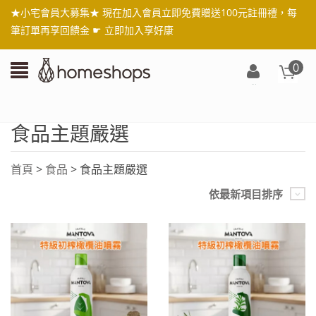
★小宅會員大募集★ 現在加入會員立即免費贈送100元註冊禮，每
筆訂單再享回饋金 ☛
立即加入享好康
0
登
入/
註
食品主題嚴選
冊
首頁
>
食品
> 食品主題嚴選
依最新項目排序