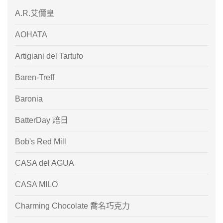
A.R.艾儞皇
AOHATA
Artigiani del Tartufo
Baren-Treff
Baronia
BatterDay 焙日
Bob's Red Mill
CASA del AGUA
CASA MILO
Charming Chocolate 喬名巧克力