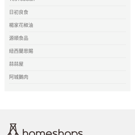
日初良食
楊家花椒油
源順食品
紐西蘭恩賜
蒜蒜屋
阿城鵝肉