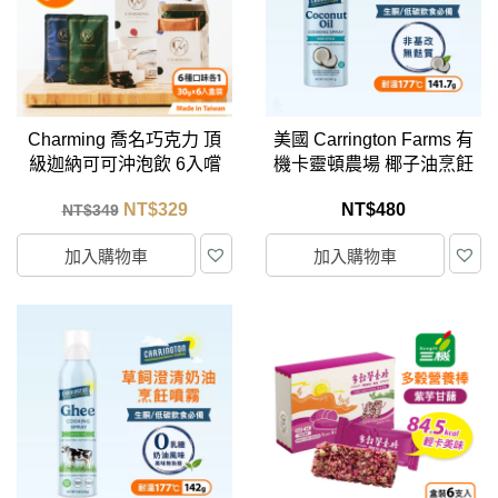
Charming 喬名巧克力 頂
美國 Carrington Farms 有
級迦納可可沖泡飲 6入嚐
機卡靈頓農場 椰子油烹飪
鮮小白盒 (6種口味各1)
噴霧 141.7g
NT$
329
NT$
480
NT$
349
加入購物車
加入購物車