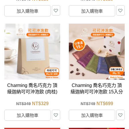
加入購物車
加入購物車
Charming 喬名巧克力 頂
Charming 喬名巧克力 頂
級迦納可可沖泡飲 (肉桂)
級迦納可可沖泡飲 15入分
6入盒裝 (35g/包)
享大白盒 (原味/堅果/咖啡/
NT$
329
NT$
699
NT$
349
NT$
749
抹茶/薑糖)
加入購物車
加入購物車