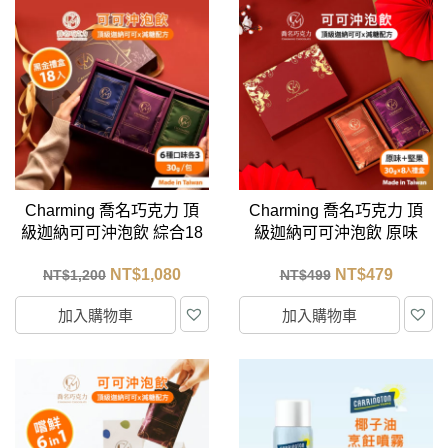
Charming 喬名巧克力 頂
Charming 喬名巧克力 頂
級迦納可可沖泡飲 綜合18
級迦納可可沖泡飲 原味
入黑金禮盒 (附紙袋-6種口
+堅果8入組禮盒 (附紙袋)
NT$
1,080
NT$
479
NT$
1,200
NT$
499
味各3)
加入購物車
加入購物車