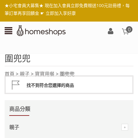
★小宅會員大募集★ 現在加入會員立即免費贈送100元註冊禮，每
筆訂單再享回饋金 ☛
立即加入享好康
0
登
入/
註
圍兜兜
冊
首頁
>
親子
>
寶寶用餐
> 圍兜兜
找不到符合您選擇的商品
商品分類
親子