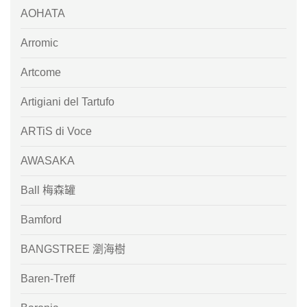
AOHATA
Arromic
Artcome
Artigiani del Tartufo
ARTiS di Voce
AWASAKA
Ball 梅森罐
Bamford
BANGSTREE 瀏海樹
Baren-Treff