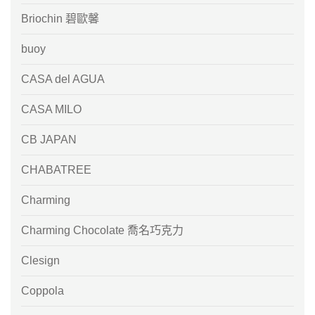
Briochin 碧歐馨
buoy
CASA del AGUA
CASA MILO
CB JAPAN
CHABATREE
Charming
Charming Chocolate 喬名巧克力
Clesign
Coppola