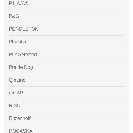
P.L.A.Y.®
P&G
PENDLETON
Plazotta
PO: Selected
Prairie Dog
QinLine
reCAP
RISU
Ritzenhoff
ROGASKA