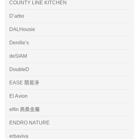
COUNTY LINE KITCHEN
D’arbo
DALHousie
Denille’s
deSIAM
DoubleD
EASE 簡易淨
El Avion
elfin 高桑金屬
ENDRO NATURE
erbaviva