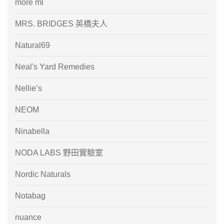
more ml
MRS. BRIDGES 英橋夫人
Natural69
Neal's Yard Remedies
Nellie’s
NEOM
Ninabella
NODA LABS 野田實驗室
Nordic Naturals
Notabag
nuance