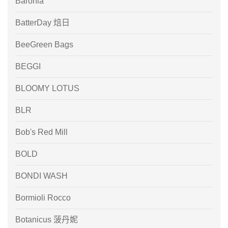
Baronia
BatterDay 焙日
BeeGreen Bags
BEGGI
BLOOMY LOTUS
BLR
Bob's Red Mill
BOLD
BONDI WASH
Bormioli Rocco
Botanicus 菠丹妮