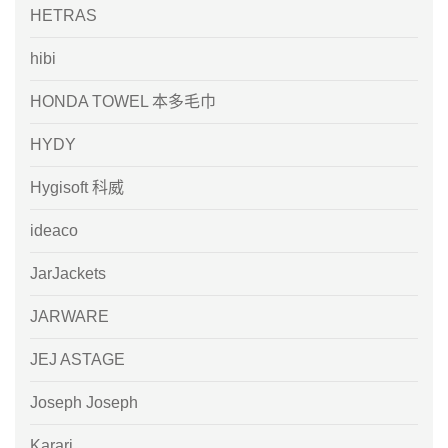
HETRAS
hibi
HONDA TOWEL 本多毛巾
HYDY
Hygisoft 科威
ideaco
JarJackets
JARWARE
JEJ ASTAGE
Joseph Joseph
Karari