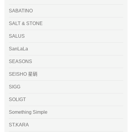
SABATINO
SALT & STONE
SALUS
SanLaLa
SEASONS
SEISHO 星硝
SIGG
SOLIGT
Something Simple
ST.KARA