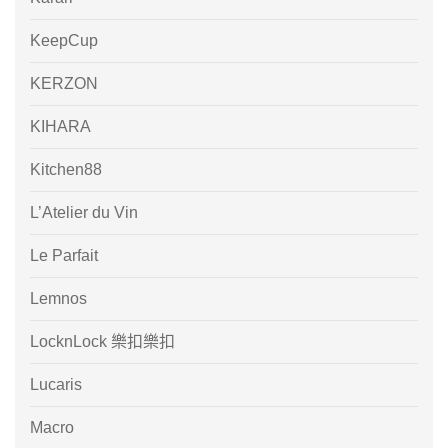
KeepCup
KERZON
KIHARA
Kitchen88
L’Atelier du Vin
Le Parfait
Lemnos
LocknLock 樂扣樂扣
Lucaris
Macro