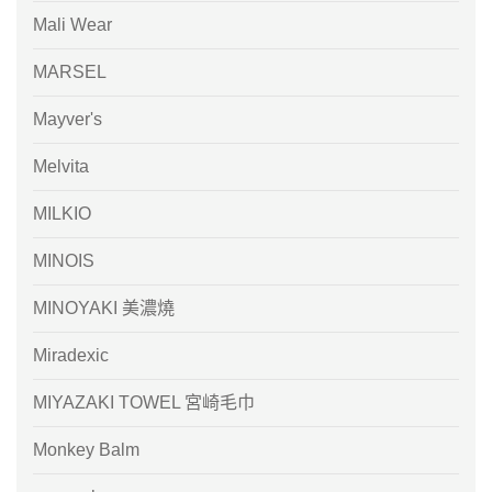
Mali Wear
MARSEL
Mayver's
Melvita
MILKIO
MINOIS
MINOYAKI 美濃燒
Miradexic
MIYAZAKI TOWEL 宮崎毛巾
Monkey Balm