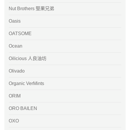
Nut Brothers 堅果兄弟
Oasis
OATSOME
Ocean
Oilicious 人良油坊
Olivado
Organic VerMints
ORIM
ORO BAILEN
OXO