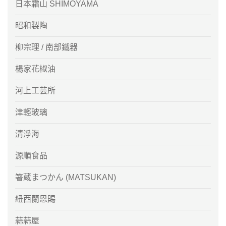
日本霜山 SHIMOYAMA
昭和製陶
柳宗理 / 南部鐵器
楊家花椒油
河上工芸所
津輕玻璃
清淨海
源順食品
箸蔵まつかん (MATSUKAN)
紐西蘭恩賜
蒜蒜屋