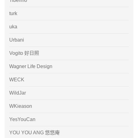
Tiberino
turk
uka
Urbani
Vogito 好日照
Wagner Life Design
WECK
WildJar
WKieason
YesYouCan
YOU YOU ANG 悠悠庵